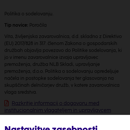
Politika o sodelovanju.
Tip novice:
Poročila
Vita, življenjska zavarovalnica, d.d. skladno z Direktivo
(EU) 2017/828 in 317. členom Zakona o gospodarskih
družbah objavlja povezavo do Politike sodelovanja, ki
jo v imenu zavarovalnice izvaja upravljavec
premoženja, družba NLB Skladi, upravljanje
premoženja, d.o.o. Politika o sodelovanju opredeljuje
načela in postopke sodelovanja ter glasovanja na
skupščinah delničarjev družb, v katere zavarovalnica
vlaga sredstva.
Razkritje informacij o dogovoru med
institucionalnim vlagateljem in upravljavcem
premoženja
Nastavitve zasebnosti