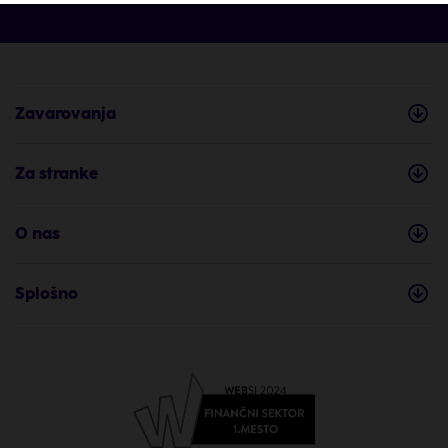
Zavarovanja
Za stranke
O nas
Splošno