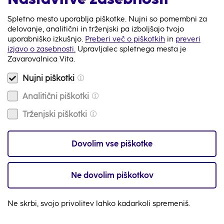
Spletno mesto uporablja piškotke. Nujni so pomembni za
Nazaj
delovanje, analitični in trženjski pa izboljšajo tvojo
uporabniško izkušnjo.
Preberi več o piškotkih
in
preveri
izjavo o zasebnosti.
Upravljalec spletnega mesta je
Zavarovalnica Vita.
Nujni piškotki
080 87 98
Analitični piškotki
Na voljo smo 24/7
Trženjski piškotki
Video klic
Dovolim vse piškotke
Na voljo smo 24/7
info@zav-vita.si
Ne dovolim piškotkov
Imaš vprašanje? Piši nam
Ne skrbi, svojo privolitev lahko kadarkoli spremeniš.
Zemljevid
s tvojo najbližjo poslovalnico