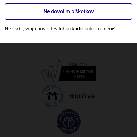
Ne dovolim piškotkov
O nas
Ne skrbi, svojo privolitev lahko kadarkoli spremeniš.
Splošno