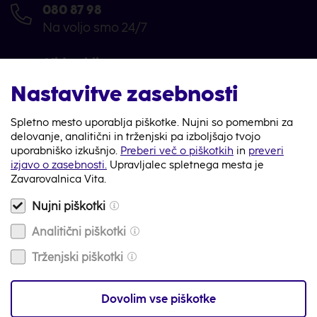
080 87 98
Na voljo smo 24/7
Video klic
Na voljo smo 24/7
Nastavitve zasebnosti
info@zav-vita.si
Spletno mesto uporablja piškotke. Nujni so pomembni za
Imaš vprašanje? Piši nam
delovanje, analitični in trženjski pa izboljšajo tvojo
uporabniško izkušnjo.
Preberi več o piškotkih
in
preveri
izjavo o zasebnosti.
Upravljalec spletnega mesta je
Zemljevid
Zavarovalnica Vita.
s tvojo najbližjo poslovalnico
Nujni piškotki
Analitični piškotki
Trženjski piškotki
Zavarovanja
Dovolim vse piškotke
Za stranke