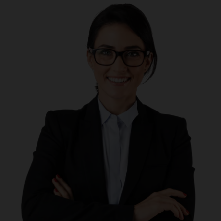
Ali lahko tudi pravna oseba sklene življenjsko
zavarovanje za svojega zaposlenega?
Za kakšno višino zavarovalne vsote v primeru
smrti naj se zavarujem?
Katere so konkurenčne prednosti zavarovanja?
Kako se lahko registriram v digitalno poslovalnico
e.VITA?
Odjaviti se želim od prejemanja trženjskih sporočil.
Kako lahko to uredim?
Kje lahko preverim donosnost skladov?