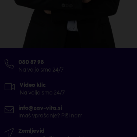
Račun imam pri drugi banki, ne pri NLB-ju. Ali
lahko obveznosti plačujem prek direktne
bremenitve SEPA?
Ali lahko obveznosti plačujem prek položnice?
080 87 98
Kako pridobim dvojnik police?
Na voljo smo 24/7
Vrste zavarovanj – te zanima, kakšne so osnovne
Video klic
razlike?
Na voljo smo 24/7
Zdravniški pregled – kdaj ga potrebuješ?
info@zav-vita.si
Imaš vprašanje? Piši nam
Odkup zavarovanja – kakšno bo plačilo davka?
Zemljevid