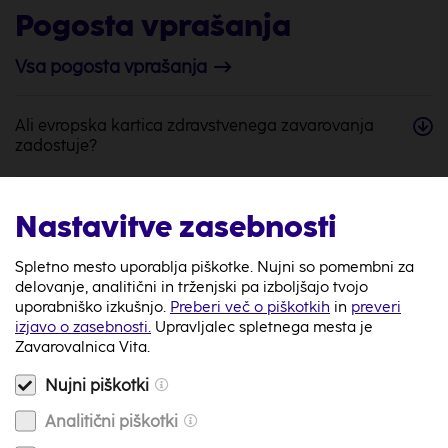
Pogosta vprašanja
Vsa pogosta vprašanja
Ali evropska kartica zdravstvenega zavarovanja
zadostuje?
Ali zavarovanje velja na vojnih območjih?
Nastavitve zasebnosti
Ali moram zdravstvene stroške v tujini plačati iz
Spletno mesto uporablja piškotke. Nujni so pomembni za
svojega žepa?
delovanje, analitični in trženjski pa izboljšajo tvojo
uporabniško izkušnjo.
Preberi več o piškotkih
in
preveri
izjavo o zasebnosti.
Upravljalec spletnega mesta je
Zavarovalnica Vita.
Kako opravim WhatsApp ali Viber klic?
Nujni piškotki
Ali potrebujem številko police ob klicu v asistenčni
Analitični piškotki
center?