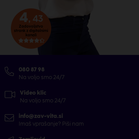
4
, 43
Zadovoljstvo
strank z digitalnimi
kanali
080 87 98
Na voljo smo 24/7
Video klic
Na voljo smo 24/7
info@zav-vita.si
Imaš vprašanje? Piši nam