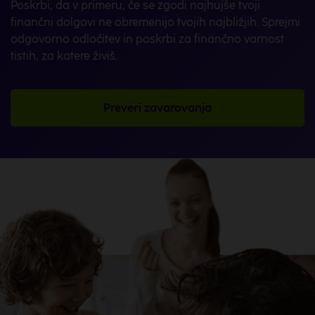
Poskrbi, da v primeru, če se zgodi najhujše tvoji
finančni dolgovi ne obremenijo tvojih najbližjih. Sprejmi
odgovorno odločitev in poskrbi za finančno varnost
tistih, za katere živiš.
Preveri zavarovanja