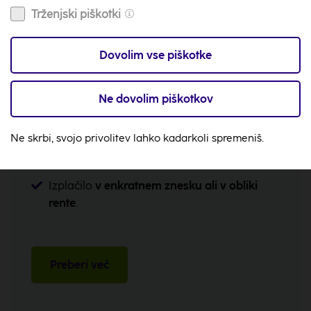
Trženjski piškotki
mesečno od
50,00 EUR
Dovolim vse piškotke
Naložbeno življenjsko zavarovanje
Ne dovolim piškotkov
Plemenitenje
presežkov finančnih sredstev.
Ne skrbi, svojo privolitev lahko kadarkoli spremeniš.
Varčevanje
za pokojnino in hkrati
življenjsko zavarovanje
.
Izplačilo
v enkratnem znesku ali v obliki
rente
.
Preberi več