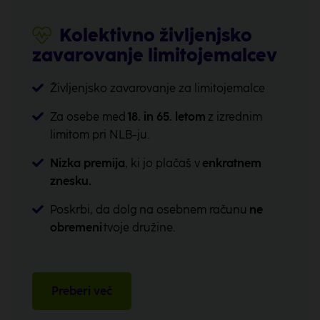
Kolektivno življenjsko
zavarovanje limitojemalcev
Življenjsko zavarovanje za limitojemalce
Za osebe med
18. in 65. letom
z izrednim
limitom pri NLB-ju.
Nizka premija
, ki jo plačaš v
enkratnem
znesku.
Poskrbi, da dolg na osebnem računu
ne
obremeni
tvoje družine.
Preberi več