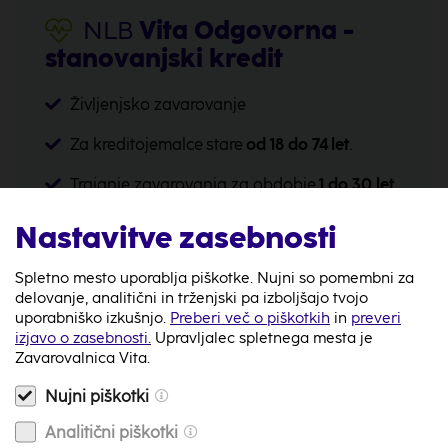
NLB
Vita Odgovorna -
stanovanjski kredit
Življenjsko zavarovanje
Za kreditojemalce stare
od 18 do 74 let
.
Trajanje zavarovanja za obdobje
1 do 30 let.
Poskrbi za
finančno varnost
svojih najbližjih.
Nastavitve zasebnosti
Spletno mesto uporablja piškotke. Nujni so pomembni za
delovanje, analitični in trženjski pa izboljšajo tvojo
Preberi več
uporabniško izkušnjo.
Preberi več o piškotkih
in
preveri
izjavo o zasebnosti.
Upravljalec spletnega mesta je
Zavarovalnica Vita.
Nujni piškotki
NLB
Vita Varčevanje +
Analitični piškotki