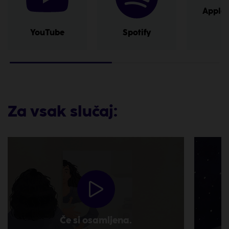
Apple 
YouTube
Spotify
Za vsak slučaj:
Če si osamljena.