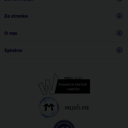
Za stranke
O nas
Splošno