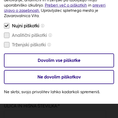
izdajo Uspavank za dva
uporabniško izkušnjo.
Preberi več o piškotkih
in
preveri
izjavo o zasebnosti.
Upravljalec spletnega mesta je
Zavarovalnica Vita.
V juniju 2025 bodo Uspavanke za dva izšle tudi v
Nujni piškotki
tiskani izdaji. Zagotovi si svoj brezplačni izvod že danes
z oddajo svojih podatkov, mi pa ti pošljemo izvod še
Analitični piškotki
pred začetkom poletja. Pohiti, Zavarovalnica Vita bo
Trženjski piškotki
razdelila največ 3.000 izvodov.
Če načrtuješ obisk šole za starše, boš prejel/-a svoj
Dovolim vse piškotke
izvod Uspavank za dva tudi znotraj Baby Boxa.
Ne dovolim piškotkov
IME IN PRIIMEK:
*
Ne skrbi, svojo privolitev lahko kadarkoli spremeniš.
ULICA IN HIŠNA ŠTEVILKA:
*