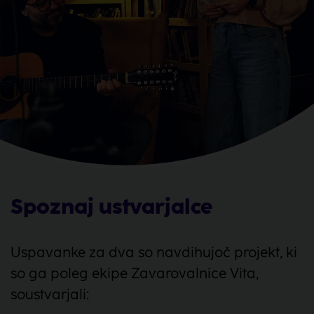
Za vsak slučaj, če imaš občutek, da ne zmoreš več.
(Aja tutaja)
Spoznaj ustvarjalce
Uspavanke za dva so navdihujoč projekt, ki
so ga poleg ekipe Zavarovalnice Vita,
soustvarjali: