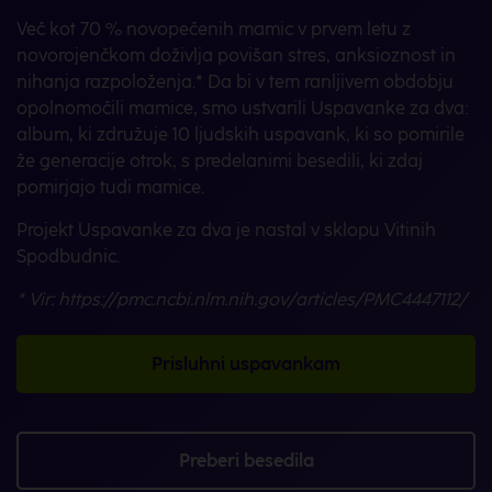
Več kot 70 % novopečenih mamic v prvem letu z
novorojenčkom doživlja povišan stres, anksioznost in
nihanja razpoloženja.* Da bi v tem ranljivem obdobju
opolnomočili mamice, smo ustvarili Uspavanke za dva:
album, ki združuje 10 ljudskih uspavank, ki so pomirile
že generacije otrok, s predelanimi besedili, ki zdaj
pomirjajo tudi mamice.
Projekt Uspavanke za dva je nastal v sklopu Vitinih
Spodbudnic.
* Vir: https://pmc.ncbi.nlm.nih.gov/articles/PMC4447112/
Prisluhni uspavankam
Preberi besedila