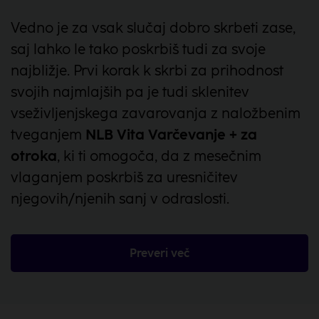
Vedno je za vsak slučaj dobro skrbeti zase,
saj lahko le tako poskrbiš tudi za svoje
najbližje. Prvi korak k skrbi za prihodnost
svojih najmlajših pa je tudi sklenitev
vseživljenjskega zavarovanja z naložbenim
tveganjem
NLB Vita Varčevanje + za
otroka
, ki ti omogoča, da z mesečnim
vlaganjem poskrbiš za uresničitev
njegovih/njenih sanj v odraslosti.
Preveri več