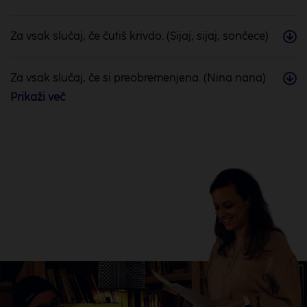
Za vsak slučaj, če čutiš krivdo. (Sijaj, sijaj, sončece)
Za vsak slučaj, če si preobremenjena. (Nina nana)
Prikaži
več
Za vsak slučaj, če si negotova. (Sinička se je
usedla)
Za vsak slučaj, če si izčrpana. (Na planincah
sončece sije)
Za vsak slučaj, če te skrbi za otroka. (Barčica po
morju plava)
Za vsak slučaj, če ne skrbiš za svoje zdravje. (Pleši,
pleši, črni kos)