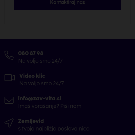
Kontaktiraj nas
Kakšen je postopek sklenitve?
Ali zavarovanje upošteva dobro zdravstveno
stanje in zdrav življenjski slog?
080 87 98
Kako lahko plačujem premijo?
Na voljo smo 24/7
Ali lahko zavarovanje predčasno prekinem?
Video klic
Na voljo smo 24/7
info@zav-vita.si
Imaš vprašanje? Piši nam
Zemljevid
s tvojo najbližjo poslovalnico