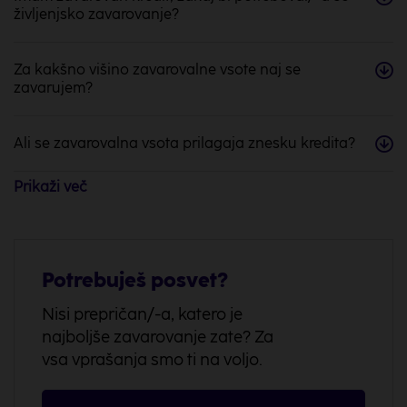
življenjsko zavarovanje?
Za kakšno višino zavarovalne vsote naj se
zavarujem?
Ali se zavarovalna vsota prilagaja znesku kredita?
Prikaži
več
Kdo se lahko zavaruje?
Kakšen obseg zavarovalne zaščite naj izberem?
Potrebuješ posvet?
Kdaj zavarovanje stopi v veljavo?
Nisi prepričan/-a, katero je
najboljše zavarovanje zate? Za
vsa vprašanja smo ti na voljo.
Kdo je upravičenec v primer smrti, popolne
nezmožnosti za delo ali rakavega obolenja?