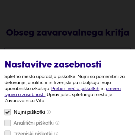
Obseg zavarovalnega kritja
Zaščita
Nastavitve zasebnosti
Smrt
Spletno mesto uporablja piškotke. Nujni so pomembni za
delovanje, analitični in trženjski pa izboljšajo tvojo
Popolna nezmožnost za delo / popolna
uporabniško izkušnjo.
Preberi več o piškotkih
in
preveri
telesna okvara zaradi poškodbe
izjavo o zasebnosti.
Upravljalec spletnega mesta je
Zavarovalnica Vita.
Obolelost za rakom
Zavarovalna vsota
od 150.000 € dalje
Nujni piškotki
Pristopna starost
18 - 74 let
Analitični piškotki
Trženjski piškotki