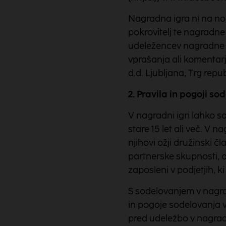
Nagradna igra ni na no
pokrovitelj te nagradne
udeležencev nagradne i
vprašanja ali komentarj
d.d. Ljubljana, Trg repub
2. Pravila in pogoji so
V nagradni igri lahko so
stare 15 let ali več. V 
njihovi ožji družinski č
partnerske skupnosti, otr
zaposleni v podjetjih, k
S sodelovanjem v nagra
in pogoje sodelovanja v 
pred udeležbo v nagradn