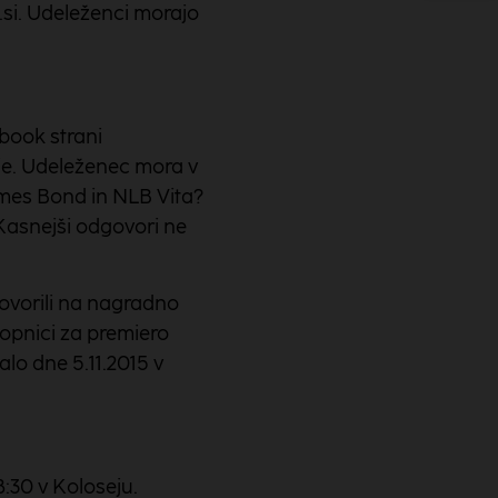
.si. Udeleženci morajo
book strani
je. Udeleženec mora v
mes Bond in NLB Vita?
 Kasnejši odgovori ne
ovorili na nagradno
opnici za premiero
lo dne 5.11.2015 v
8:30 v Koloseju.