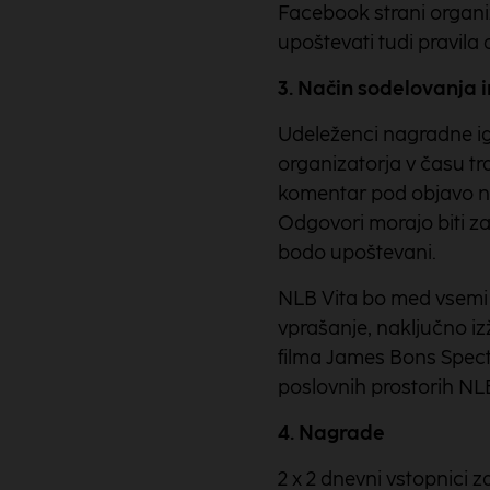
Facebook strani organiz
upoštevati tudi pravil
3. Način sodelovanja 
Udeleženci nagradne ig
organizatorja v času t
komentar pod objavo n
Odgovori morajo biti za
bodo upoštevani.
NLB Vita bo med vsemi 
vprašanje, naključno iz
filma James Bons Spectr
poslovnih prostorih NL
4. Nagrade
2 x 2 dnevni vstopnici 