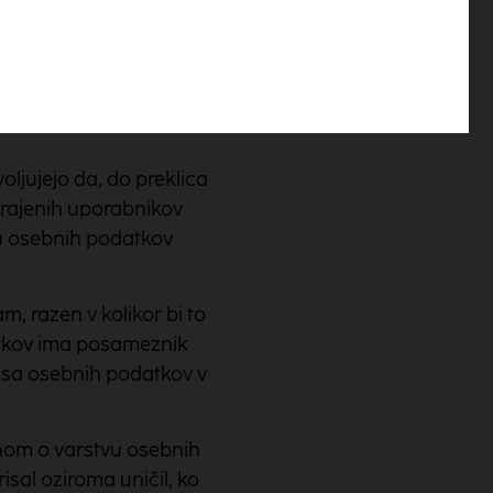
nim dokumentom.
jencev oz. drugih
ljujejo da, do preklica
grajenih uporabnikov
u osebnih podatkov
, razen v kolikor bi to
atkov ima posameznik
risa osebnih podatkov v
onom o varstvu osebnih
sal oziroma uničil, ko