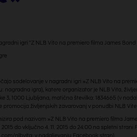
agradni igri "Z NLB Vito na premiero filma James Bond
gre
ločajo sodelovanje v nagradni igri »Z NLB Vito na prem
: nagradna igra), katere organizator je NLB Vita, življ
ike 3, 1000 Ljubljana, matična številka: 1834665 (v nada
 promocija življenjskih zavarovanj v ponudbi NLB Vite
izira pod nazivom »Z NLB Vito na premiero filma Jame
. 2015 do vključno 4. 11. 2015 do 24:00 na spletni stran
com/nlbvita; v nadaljevanju Facebook stran).