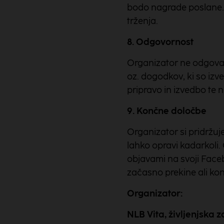
bodo nagrade poslane.
trženja.
8. Odgovornost
Organizator ne odgovar
oz. dogodkov, ki so iz
pripravo in izvedbo te
9. Končne določbe
Organizator si pridržuj
lahko opravi kadarkoli
objavami na svoji Face
začasno prekine ali ko
Organizator:
NLB Vita, življenjska 