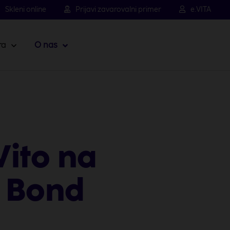
Skleni online
Prijavi zavarovalni primer
e.VITA
ra
O nas
Vito na
s Bond