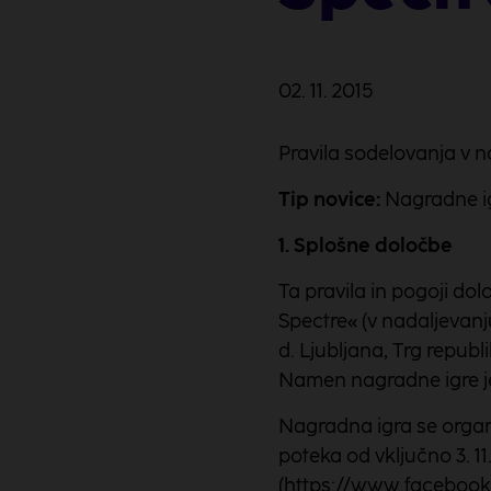
02. 11. 2015
Pravila sodelovanja v n
Tip novice:
Nagradne i
1. Splošne določbe
Ta pravila in pogoji do
Spectre« (v nadaljevanju
d. Ljubljana, Trg republ
Namen nagradne igre je
Nagradna igra se organ
poteka od vključno 3. 11
(https://www.facebook.