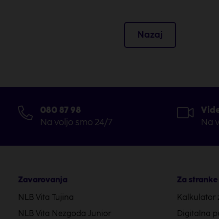
Nazaj
080 87 98
Vide
Na voljo smo 24/7
Na v
Zavarovanja
Za stranke
NLB Vita Tujina
Kalkulator 
NLB Vita Nezgoda Junior
Digitalna p