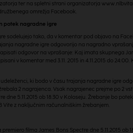
atorja ter na spletni strani organizatorja www.nlbvita
a družbenega omrežja Facebook.
in potek nagradne igre
re sodelujejo tako, da v komentar pod objavo na Face
rajanja nagradne igre odgovorijo na nagradno vprašan
apisati odgovor na vprašanje: Kaj imata skupnega Ja
pisani v komentar med 3.11. 2015 in 4.11.2015 do 24:00.
udeleženci, ki bodo v času trajanja nagradne igre odg
žrebala 2 nagrajenca. Vsak nagrajenec prejme po 2 vst
e dne 5.11.2015 ob 18:30 v Koloseju. Žrebanje bo poteka
B Vite z naključnim računalniškim žrebanjem.
za premiero filma James Bons Spectre dne 5.11.2015 ob 1