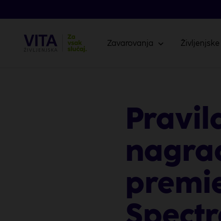
Zavarovanja
Življenjske
Pravil
nagrad
premie
Spectr