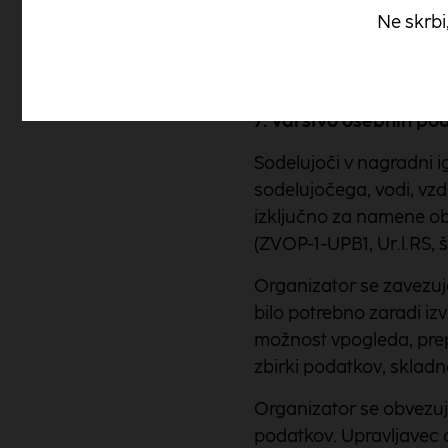
Ne skrbi
Nagrade bodo nagrajenc
Število dejansko oddani
okoliščin, ki preprečuj
7. Varstvo osebnih po
Sodelujoči v nagradni i
sodelujočega, vodi, vz
izključno za namene ob
(ZVOP-1-UPB1, Ur.l.RS, š
Organizator se zavezuje
bilo potrebno zaradi i
možnost vpogleda, prepi
zbirki podatkov, skladno
Organizator se obvezuj
podatkov. Upravljavec 