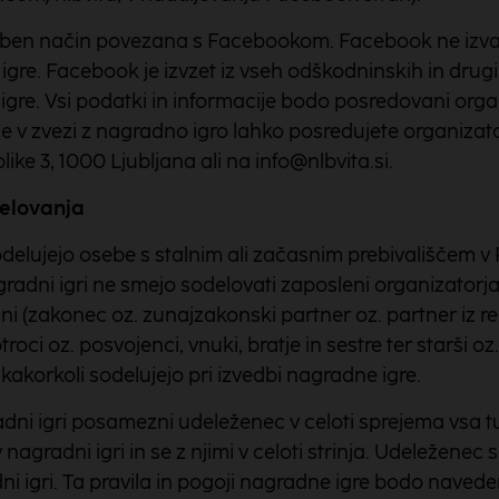
ben način povezana s Facebookom. Facebook ne izvaja,
 igre. Facebook je izvzet iz vseh odškodninskih in drug
gre. Vsi podatki in informacije bodo posredovani orga
e v zvezi z nagradno igro lahko posredujete organizat
like 3, 1000 Ljubljana ali na info@nlbvita.si.
delovanja
delujejo osebe s stalnim ali začasnim prebivališčem v Re
nagradni igri ne smejo sodelovati zaposleni organizatorj
lani (zakonec oz. zunajzakonski partner oz. partner iz r
oci oz. posvojenci, vnuki, bratje in sestre ter starši oz. 
i kakorkoli sodelujejo pri izvedbi nagradne igre.
dni igri posamezni udeleženec v celoti sprejema vsa t
nagradni igri in se z njimi v celoti strinja. Udeleženec 
i igri. Ta pravila in pogoji nagradne igre bodo navede