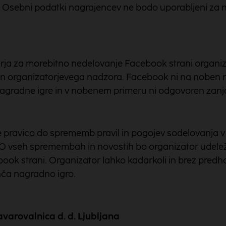
 Osebni podatki nagrajencev ne bodo uporabljeni z
ja za morebitno nedelovanje Facebook strani organizat
ven organizatorjevega nadzora. Facebook ni na noben n
 nagradne igre in v nobenem primeru ni odgovoren zanj
e pravico do sprememb pravil in pogojev sodelovanja v na
. O vseh spremembah in novostih bo organizator udele
book strani. Organizator lahko kadarkoli in brez pred
nča nagradno igro.
zavarovalnica d. d. Ljubljana