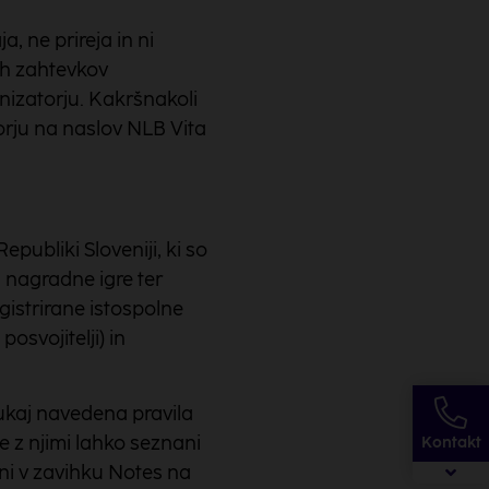
 ne prireja in ni
ih zahtevkov
nizatorju. Kakršnakoli
orju na naslov NLB Vita
publiki Sloveniji, ki so
a nagradne igre ter
egistrirane istospolne
posvojitelji) in
ukaj navedena pravila
se z njimi lahko seznani
Kontakt
ni v zavihku Notes na