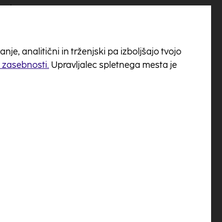
rad.
e, analitični in trženjski pa izboljšajo tvojo
o zasebnosti.
Upravljalec spletnega mesta je
book strani objavil
ook profilu), s čimer
4:00 čas, da
asni naslov, kamor se
riimka, naslova bivanja
ter nagrade ne podeli.
e podatke, nagrada ne