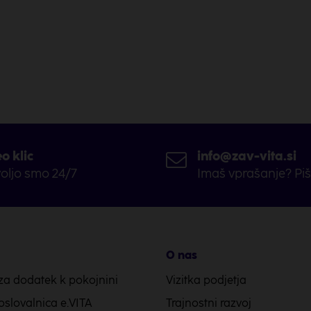
o klic
info@zav-vita.si
oljo smo 24/7
Imaš vprašanje? Pi
O nas
za dodatek k pokojnini
Vizitka podjetja
oslovalnica e.VITA
Trajnostni razvoj