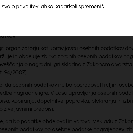
, svojo privolitev lahko kadarkoli spremeniš.
i prevzeli dne 5.11.2015 na stojnici NLB Vite z oseb
h nagrad je lahko manjše zaradi nedosegljivosti nagra
ejo dejansko podelitev nagrade.
datkov
gri organizatorju kot upravljavcu osebnih podatkov dovo
držuje in obdeluje zbirko zbranih osebnih podatkov na
veščanja o nagradni igri skladno z Zakonom o varstv
t. 94/2007).
, da osebnih podatkov ne bo posredoval tretjim osebam
zvedbe nagradne igre. V času upravljanja osebnih pod
sa, kopiranja, dopolnitve, popravka, blokiranja in izb
 z veljavnimi predpisi.
e, da bo podatke obdeloval in varoval v skladu z Zak
osebnih podatkov bo osebne podatke nagrajencev izbri