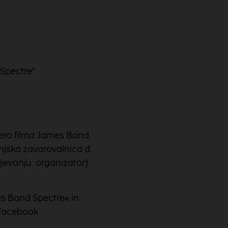
 Spectre"
iero filma James Bond
enjska zavarovalnica d.
ljevanju: organizator).
.
s Bond Spectre« in
i Facebook