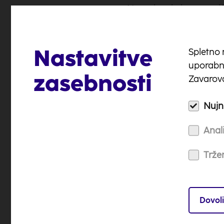
Nagrajenci niso upravič
Osvojenih nagrad ni m
Nastavitve
5. Objava in obvešča
Spletno 
uporabni
Organizator nagradne ig
zasebnosti
Zavarova
imena in priimke nagra
se nagrajenci izrecno st
Nujni
organizatorju na e-nasl
lahko pošlje nagrado in
Anali
V primeru navedbe nepop
Tržen
ter ostalih zahtevanih 
V kolikor se nagrajenc
bo podeljena.
Dovoli
6. Prevzem nagrade