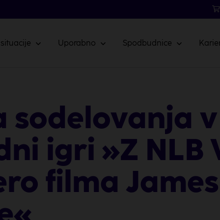
 situacije
Uporabno
Spodbudnice
Karie
a sodelovanja v
ni igri »Z NLB 
ro filma Jame
e«