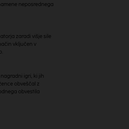
a namene neposrednega
orja zaradi višje sile
ačin vključen v
o.
gradni igri, ki jih
žence obveščal z
hodnega obvestila