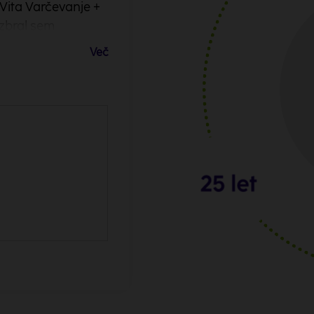
Vita Varčevanje +
daleč, to je za ob
Izbral sem
zavarovanje NLB Vi
il polico,
lahko privarčevan
Več
 moja žena. S
namene in kadarkol
Lara, 40 let
ajin standard tudi
trajanja ne plača
sem se za življenj
moji starosti in p
ožbena politika.
Obdobje
4,81 % in upošteva
V izračunu so gled
Vplačila
ladov.
zelo dinamična, di
tavka in ni
Kritje za primer smrti
naložbena politika.
acija. Primer je
5,85 %, 5,33 %, 4,81
emenitve v njem niso
niso zajamčene. V iz
Privarčevana sredstva
brez upoštevanja inf
morebitne davčne o