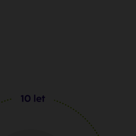
na in odgovorna pri upravljanju
elela sem si začeti namensko
ti za obdobje, ki se danes sliši še zelo