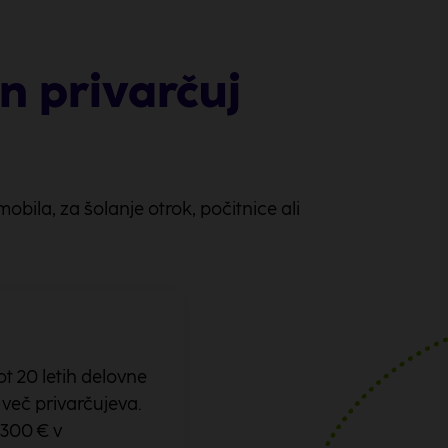
n privarčuj
ila, za šolanje otrok, počitnice ali
t 20 letih delovne
Sem redno zaposle
 več privarčujeva.
osebnih financ. Ž
300 € v
dolgoročno varčeva