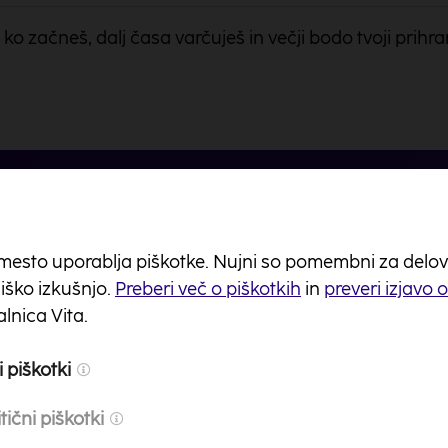
j ko začneš, dalj časa varčuješ in večji bodo tvoji prihra
ator za
mesto uporablja piškotke. Nujni so pomembni za delovanj
ško izkušnjo.
Preberi več o piškotkih
in
preveri izjavo 
lnica Vita.
 piškotki
ros
t in neto
plača
.
tični piškotki