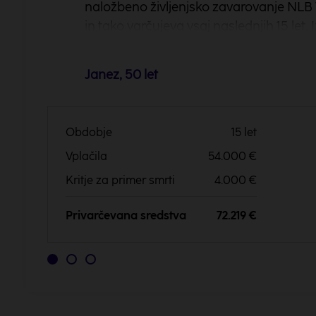
naložbeno življenjsko zavarovanje NLB 
in tako varčujeva vsaj naslednjih 15 let. 
uravnoteženo naložbeno politiko in sklen
upravičenka v primeru moje smrti pa je
Janez, 50 let
privarčevanimi sredstvi želiva ohraniti n
po upokojitvi.
V izračunu je upoštevana uravnotežena nal
Obdobje
15 let
Predpostavljena pričakovana donosnost je 
Vplačila
54.000 €
tekoče stroške posameznih investicijskih sk
Predpostavljena donosnost je zgolj predpos
Kritje za primer smrti
4.000 €
zajamčena. V izračunu ni upoštevana indeks
informativne narave, morebitne davčne obr
Privarčevana sredstva
72.219 €
upoštevane.