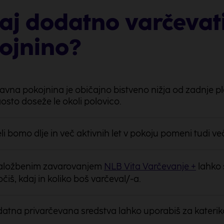
aj dodatno varčevat
ojnino?
avna pokojnina je običajno bistveno nižja od zadnje pl
osto doseže le okoli polovico.
eli bomo dlje in več aktivnih let v pokoju pomeni tudi ve
aložbenim zavarovanjem
NLB Vita Varčevanje +
lahko
očiš, kdaj in koliko boš varčeval/-a.
atna privarčevana sredstva lahko uporabiš za katerik