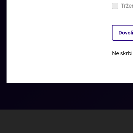
Klikni na gumb
Prikaži izračun
za takojšen 
Tržen
Prilagodiš lahko
mesečno premijo
ali
dodat
ali narediš Ponovni izračun.
Dovoli
Želeni
informativni izračun
si pošlji na svo
izkoristi praktične nasvete, kako izboljšati
Ne skrbi
s
prihodnost
in
finančno varnost
.