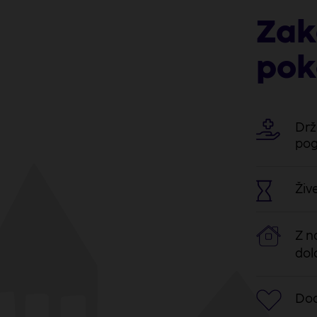
Zak
pok
Drž
pog
Živ
Z n
dol
Dod