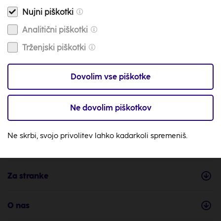
Video klic
Nujni piškotki
Na voljo smo 24/7
Analitični piškotki
info@zav-vita.si
Trženjski piškotki
Imaš vprašanje? Piši nam
Zemljevid
Dovolim vse piškotke
s tvojo najbližjo poslovalnico
Ne dovolim piškotkov
Ne skrbi, svojo privolitev lahko kadarkoli spremeniš.
Zavarovanja
Za stranke
O nas