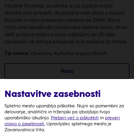
mladine Slovenije, za otroke, ki so izgubili svojce.
Stranke smo povabili, da prijazne misli delijo s svojimi
bližnjimi in tako prispevajo sredstva za ZPMS. Na ta
način smo spodbudili obiskovalce spletne strani, da so
delili prijazne misli s svojimi najbližjimi ter jih tako
razveselili, ob tem pa prispevali tudi sredstva za otroke.
Tip novice:
Obvestila, Kulturna vzgoja mladih
Nazaj
Nastavitve zasebnosti
Spletno mesto uporablja piškotke. Nujni so pomembni za
delovanje, analitični in trženjski pa izboljšajo tvojo
080 87 98
uporabniško izkušnjo.
Preberi več o piškotkih
in
preveri
Na voljo smo 24/7
izjavo o zasebnosti.
Upravljalec spletnega mesta je
Zavarovalnica Vita.