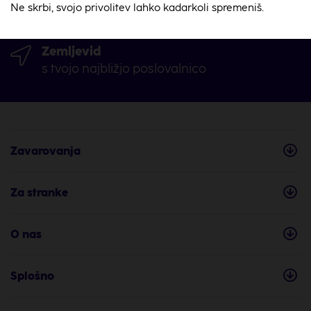
Ne skrbi, svojo privolitev lahko kadarkoli spremeniš.
Imaš vprašanje? Piši nam
Zemljevid
s tvojo najbližjo poslovalnico
Zavarovanja
Za stranke
O nas
Splošno