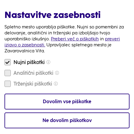
Nastavitve zasebnosti
Spletno mesto uporablja piškotke. Nujni so pomembni za
Tip novice:
Obvestila, Skrb za zdravje
delovanje, analitični in trženjski pa izboljšajo tvojo
uporabniško izkušnjo.
Preberi več o piškotkih
in
preveri
izjavo o zasebnosti.
Upravljalec spletnega mesta je
Nazaj
Zavarovalnica Vita.
Nujni piškotki
Analitični piškotki
Trženjski piškotki
080 87 98
Na voljo smo 24/7
Dovolim vse piškotke
Video klic
Na voljo smo 24/7
Ne dovolim piškotkov
info@zav-vita.si