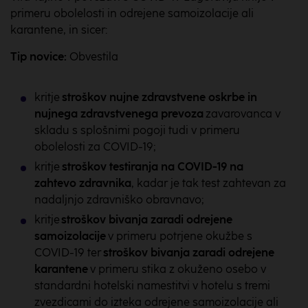
primeru obolelosti in odrejene samoizolacije ali
karantene, in sicer:
Tip novice:
Obvestila
kritje
stroškov nujne zdravstvene oskrbe in
nujnega zdravstvenega prevoza
zavarovanca v
skladu s splošnimi pogoji tudi v primeru
obolelosti za COVID-19;
kritje
stroškov testiranja na COVID-19 na
zahtevo zdravnika
, kadar je tak test zahtevan za
nadaljnjo zdravniško obravnavo;
kritje
stroškov bivanja zaradi odrejene
samoizolacije
v primeru potrjene okužbe s
COVID-19 ter
stroškov bivanja zaradi odrejene
karantene
v primeru stika z okuženo osebo v
standardni hotelski namestitvi v hotelu s tremi
zvezdicami do izteka odrejene samoizolacije ali