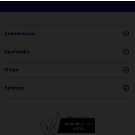
Zavarovanja
Za stranke
O nas
Splošno