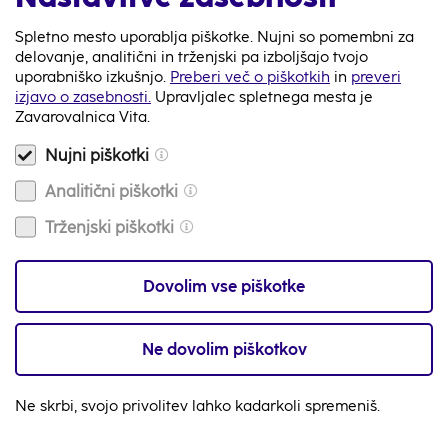
Spletno mesto uporablja piškotke. Nujni so pomembni za
Nazaj
delovanje, analitični in trženjski pa izboljšajo tvojo
uporabniško izkušnjo.
Preberi več o piškotkih
in
preveri
izjavo o zasebnosti.
Upravljalec spletnega mesta je
Zavarovalnica Vita.
Nujni piškotki
080 87 98
Analitični piškotki
Na voljo smo 24/7
Trženjski piškotki
Video klic
Dovolim vse piškotke
Na voljo smo 24/7
info@zav-vita.si
Ne dovolim piškotkov
Imaš vprašanje? Piši nam
Ne skrbi, svojo privolitev lahko kadarkoli spremeniš.
Zemljevid
s tvojo najbližjo poslovalnico