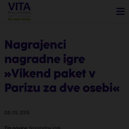
Nagrajenci
nagradne igre
»Vikend paket v
Parizu za dve osebi«
08. 05. 2015
Tip novice:
Nagradne igre