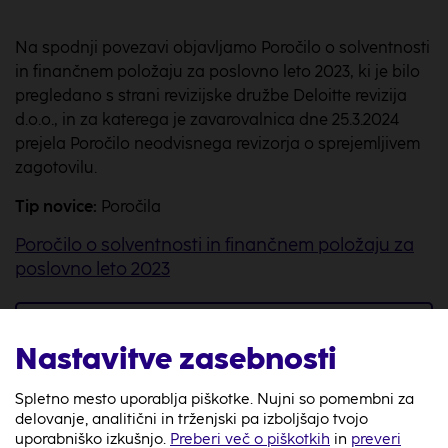
Na spodnji povezavi objavljamo Poročilo o solventnosti
in finančnem položaju za poslovno leto 2023, ki je bilo
pregledano s strani revizijske družbe Deloitte revizija
d.o.o., in za katerega je zavarovalnica dne 25.3.2024
prejela Poročilo neodvisnega revizorja o sprejemljivem
zagotovilu.
Tip novice:
Poročila
Poročilo o solventnosti in finančnem položaju za
poslovno leto 2023
Nazaj
Nastavitve zasebnosti
Spletno mesto uporablja piškotke. Nujni so pomembni za
delovanje, analitični in trženjski pa izboljšajo tvojo
uporabniško izkušnjo.
Preberi več o piškotkih
in
preveri