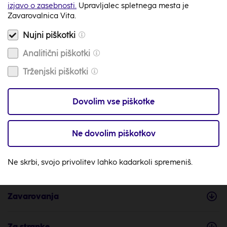
izjavo o zasebnosti.
Upravljalec spletnega mesta je
080 87 98
Zavarovalnica Vita.
Na voljo smo 24/7
Nujni piškotki
Video klic
Analitični piškotki
Na voljo smo 24/7
Trženjski piškotki
info@zav-vita.si
Imaš vprašanje? Piši nam
Dovolim vse piškotke
Zemljevid
Ne dovolim piškotkov
s tvojo najbližjo poslovalnico
Ne skrbi, svojo privolitev lahko kadarkoli spremeniš.
Zavarovanja
Za stranke