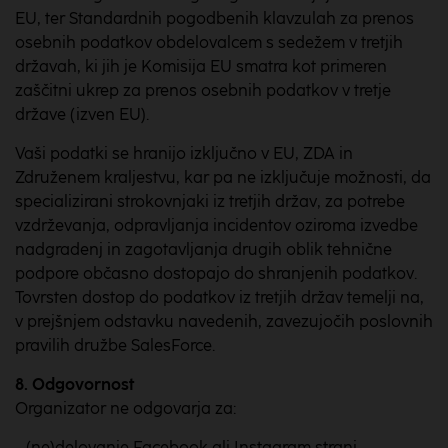
EU, ter Standardnih pogodbenih klavzulah za prenos
osebnih podatkov obdelovalcem s sedežem v tretjih
državah, ki jih je Komisija EU smatra kot primeren
zaščitni ukrep za prenos osebnih podatkov v tretje
države (izven EU).
Vaši podatki se hranijo izključno v EU, ZDA in
Združenem kraljestvu, kar pa ne izključuje možnosti, da
specializirani strokovnjaki iz tretjih držav, za potrebe
vzdrževanja, odpravljanja incidentov oziroma izvedbe
nadgradenj in zagotavljanja drugih oblik tehnične
podpore občasno dostopajo do shranjenih podatkov.
Tovrsten dostop do podatkov iz tretjih držav temelji na,
v prejšnjem odstavku navedenih, zavezujočih poslovnih
pravilih družbe SalesForce.
8. Odgovornost
Organizator ne odgovarja za:
- (ne)delovanje Facebook ali Instagram strani