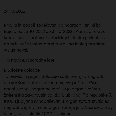
24. 10. 2022
Pravila in pogoji sodelovanja v nagradni igri, ki bo
trajala od 25. 10. 2022 do 31. 10. 2022 »Kam z otroki za
krompirjeve počitnice?«. Sodelujete lahko prek objave
na zidu naše Instagram strani ali na Instagram strani
wejusttravel.
Tip novice:
Nagradne igre
1. Splošne
določbe
Ta pravila in pogoji določajo sodelovanje v nagradni
akciji »Kam z otroki za krompirjeve počitnice?« (v
nadaljevanju: nagradna igra), ki jo organizira Vita,
življenjska zavarovalnica, d.d. Ljubljana, Trg republike 3,
1000 Ljubljana (v nadaljevanju: organizator). Izvajalec
nagradne igre v imenu organizatorja je D'Agency, d.o.o.,
Vilharjeva cesta 36, 1000 Ljubljana.