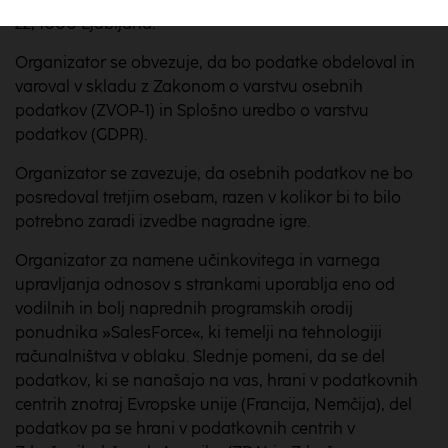
22, 1000 Ljubljana.
Organizator se obvezuje, da bo podatke obdeloval in
varoval v skladu z Zakonom o varstvu osebnih
podatkov (ZVOP-1) in Splošno uredbo o varstvu
podatkov (GDPR).
Organizator se zavezuje, da osebnih podatkov ne bo
posredoval tretjim osebam, razen v kolikor bi to bilo
potrebno zaradi izvedbe nagradne igre.
Organizator za namene učinkovitega in varnega
upravljanja odnosov s strankami uporablja eno od
vodilnih in bolj naprednih programskih orodij
ponudnika »SalesForce«, ki temelji na tehnologiji
računalništva v oblaku. Slednje pomeni, da se del
podatkov, ki se nanašajo na vas, hrani v podatkovnih
centrih znotraj Evropske unije (Francija, Nemčija), del
podatkov pa se hrani v podatkovnih centrih v