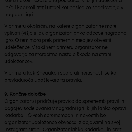
kakršnekoli nezaželene posledice, ki bi jih udeleženci
in/ali kdorkoli tretji utrpel kot posledico sodelovanja v
nagradni igri.
V primeru okoliščin, na katere organizator ne more
vplivati (višja sila), organizator lahko odpove nagradno
igro. O tem mora prek primernih medijev obvestiti
udeležence. V takšnem primeru organizator ne
odgovarja za morebitno nastalo škodo na strani
udeležencev.
V primeru kakršnegakoli spora ali nejasnosti se kot
prevladujoča upoštevajo ta pravila.
9. Končne
določbe
Organizator si pridržuje pravico do sprememb pravil in
pogojev sodelovanja v nagradni igri, ki jih lahko opravi
kadarkoli. O vseh spremembah in novostih bo
organizator udeležence obveščal z objavami na svoji
Instagram strani. Organizator lahko kadarkoli in brez