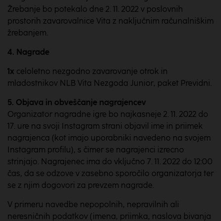
Žrebanje bo potekalo dne 2. 11. 2022 v poslovnih
prostorih zavarovalnice Vita z naključnim računalniškim
žrebanjem.
4. Nagrade
1x
celoletno nezgodno zavarovanje otrok in
mladostnikov NLB Vita Nezgoda Junior, paket Previdni.
5. Objava in obveščanje
nagrajencev
Organizator nagradne igre bo najkasneje 2. 11. 2022 do
17. ure na svoji Instagram strani objavil ime in priimek
nagrajenca (kot imajo uporabniki navedeno na svojem
Instagram profilu), s čimer se nagrajenci izrecno
strinjajo. Nagrajenec ima do vključno 7. 11. 2022 do 12:00
čas, da se odzove v zasebno sporočilo organizatorja ter
se z njim dogovori za prevzem nagrade.
V primeru navedbe nepopolnih, nepravilnih ali
neresničnih podatkov (imena, priimka, naslova bivanja