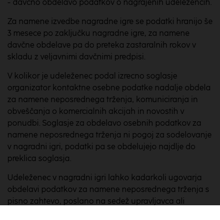
- davčno obdelavo podatkov o nagrajenih udeležencih.
Za namene izvedbe nagradne igre se podatki hranijo še
3 mesece po zaključku nagradne igre, za namene
davčne obdelave pa do preteka zastaralnih rokov v
skladu z veljavnimi davčnimi predpisi.
V kolikor je udeleženec podal izrecno soglasje
organizator kontaktne osebne podatke nadalje obdela
za namene neposrednega trženja, komuniciranja in
obveščanja o komercialnih akcijah in novostih v
ponudbi. Soglasje za obdelavo osebnih podatkov za
namene neposrednega trženja ni pogoj za sodelovanje
v nagradni igri, podatki pa se obdelujejo najdlje do
preklica soglasja.
Udeleženec v nagradni igri lahko kadarkoli ugovarja
obdelavi podatkov za namene neposrednega trženja s
pisno zahtevo, poslano na sedež upravljavca ali
elektronski naslov info@zav-vita.si.