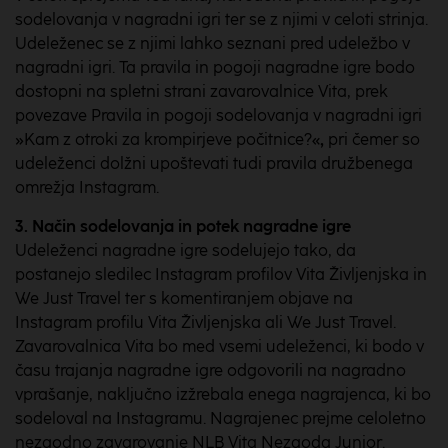
sodelovanja v nagradni igri ter se z njimi v celoti strinja.
Udeleženec se z njimi lahko seznani pred udeležbo v
nagradni igri. Ta pravila in pogoji nagradne igre bodo
dostopni na spletni strani zavarovalnice Vita, prek
povezave Pravila in pogoji sodelovanja v nagradni igri
»Kam z otroki za krompirjeve počitnice?«
,
pri čemer so
udeleženci dolžni upoštevati tudi pravila družbenega
omrežja Instagram.
3. Način
sodelovanja
in
potek
nagradne
igre
Udeleženci nagradne igre sodelujejo tako, da
postanejo sledilec Instagram profilov Vita Življenjska in
We Just Travel ter s komentiranjem objave na
Instagram profilu Vita Življenjska ali We Just Travel.
Zavarovalnica Vita bo med vsemi udeleženci, ki bodo v
času trajanja nagradne igre odgovorili na nagradno
vprašanje, naključno izžrebala enega nagrajenca, ki bo
sodeloval na Instagramu. Nagrajenec prejme celoletno
nezgodno zavarovanje NLB Vita Nezgoda Junior.