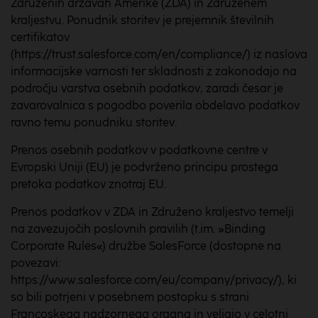
Združenih državah Amerike (ZDA) in Združenem
kraljestvu. Ponudnik storitev je prejemnik številnih
certifikatov
(https://trust.salesforce.com/en/compliance/) iz naslova
informacijske varnosti ter skladnosti z zakonodajo na
področju varstva osebnih podatkov, zaradi česar je
zavarovalnica s pogodbo poverila obdelavo podatkov
ravno temu ponudniku storitev.
Prenos osebnih podatkov v podatkovne centre v
Evropski Uniji (EU) je podvrženo principu prostega
pretoka podatkov znotraj EU.
Prenos podatkov v ZDA in Združeno kraljestvo temelji
na zavezujočih poslovnih pravilih (t.im. »Binding
Corporate Rules«) družbe SalesForce (dostopne na
povezavi:
https://www.salesforce.com/eu/company/privacy/), ki
so bili potrjeni v posebnem postopku s strani
Francoskega nadzornega organa in veljajo v celotni