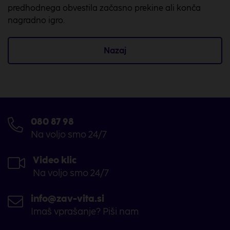
predhodnega obvestila začasno prekine ali konča
nagradno igro.
Nazaj
080 87 98
Na voljo smo 24/7
Video klic
Na voljo smo 24/7
info@zav-vita.si
Imaš vprašanje? Piši nam