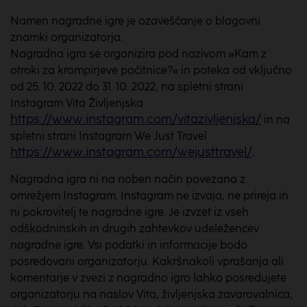
Namen nagradne igre je ozaveščanje o blagovni
znamki organizatorja.
Nagradna igra se organizira pod nazivom »Kam z
otroki za krompirjeve počitnice?« in poteka od vključno
od 25. 10. 2022 do 31. 10. 2022, na spletni strani
Instagram Vita Življenjska
https://www.instagram.com/vitazivljenjska/
in na
spletni strani Instagram We Just Travel
https://www.instagram.com/wejusttravel/
.
Nagradna igra ni na noben način povezana z
omrežjem Instagram. Instagram ne izvaja, ne prireja in
ni pokrovitelj te nagradne igre. Je izvzet iz vseh
odškodninskih in drugih zahtevkov udeležencev
nagradne igre. Vsi podatki in informacije bodo
posredovani organizatorju. Kakršnakoli vprašanja ali
komentarje v zvezi z nagradno igro lahko posredujete
organizatorju na naslov Vita, življenjska zavarovalnica,