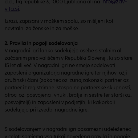
info@zav-
d.d., Trg republike 3, 1000 Ljubljana ali na
vita.si
.
Izrazi, zapisani v moškem spolu, so mišljeni kot
nevtralni za ženske in za moške.
2. Pravila in pogoji sodelovanja
V nagradni igri lahko sodelujejo osebe s stalnim ali
začasnim prebivališčem v Republiki Sloveniji, ki so stare
15 let ali več. V nagradni igri ne smejo sodelovati
zaposleni organizatorja nagradne igre ter njihovi ožji
družinski člani (zakonec oz. zunajzakonski partner oz.
partner iz registrirane istospolne partnerske skupnosti,
otroci oz. posvojenci, vnuki, bratje in sestre ter starši oz.
posvojitelji) in zaposleni v podjetjih, ki kakorkoli
sodelujejo pri izvedbi nagradne igre.
S sodelovanjem v nagradni igri posamezni udeleženec
v celoti sprejema vsa tukaj navedena pravila in pogoje