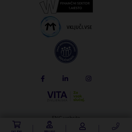
ENG website
Produkcija: Creatim
SKLENI
PRIJAVI