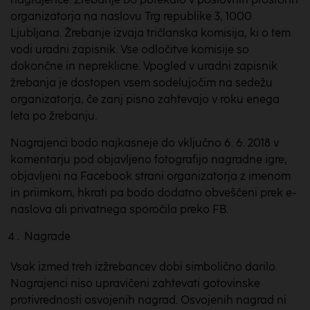
organizatorja na naslovu Trg republike 3, 1000
Ljubljana. Žrebanje izvaja tričlanska komisija, ki o tem
vodi uradni zapisnik. Vse odločitve komisije so
dokončne in nepreklicne. Vpogled v uradni zapisnik
žrebanja je dostopen vsem sodelujočim na sedežu
organizatorja, če zanj pisno zahtevajo v roku enega
leta po žrebanju.
Nagrajenci bodo najkasneje do vključno 6. 6. 2018 v
komentarju pod objavljeno fotografijo nagradne igre,
objavljeni na Facebook strani organizatorja z imenom
in priimkom, hkrati pa bodo dodatno obveščeni prek e-
naslova ali privatnega sporočila preko FB.
Nagrade
Vsak izmed treh izžrebancev dobi simbolično darilo.
Nagrajenci niso upravičeni zahtevati gotovinske
protivrednosti osvojenih nagrad. Osvojenih nagrad ni