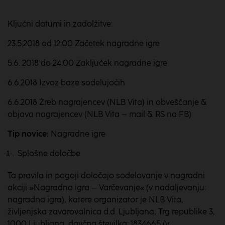
Ključni datumi in zadolžitve:
23.5.2018 od 12:00 Začetek nagradne igre
5.6. 2018 do 24:00 Zaključek nagradne igre
6.6.2018 Izvoz baze sodelujočih
6.6.2018 Žreb nagrajencev (NLB Vita) in obveščanje &
objava nagrajencev (NLB Vita – mail & RS na FB)
Tip novice:
Nagradne igre
Splošne določbe
Ta pravila in pogoji določajo sodelovanje v nagradni
akciji »Nagradna igra – Varčevanje« (v nadaljevanju:
nagradna igra), katere organizator je NLB Vita,
življenjska zavarovalnica d.d. Ljubljana, Trg republike 3,
1000 Ljubljana, davčna številka: 1834665 (v