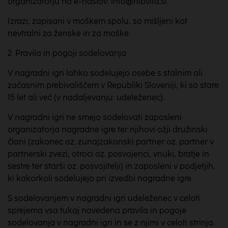
organizatorju na e-naslov: info@nlbvita.si.
Izrazi, zapisani v moškem spolu, so mišljeni kot
nevtralni za ženske in za moške.
2. Pravila in pogoji sodelovanja
V nagradni igri lahko sodelujejo osebe s stalnim ali
začasnim prebivališčem v Republiki Sloveniji, ki so stare
15 let ali več (v nadaljevanju: udeleženec).
V nagradni igri ne smejo sodelovati zaposleni
organizatorja nagradne igre ter njihovi ožji družinski
člani (zakonec oz. zunajzakonski partner oz. partner v
partnerski zvezi, otroci oz. posvojenci, vnuki, bratje in
sestre ter starši oz. posvojitelji) in zaposleni v podjetjih,
ki kakorkoli sodelujejo pri izvedbi nagradne igre.
S sodelovanjem v nagradni igri udeleženec v celoti
sprejema vsa tukaj navedena pravila in pogoje
sodelovanja v nagradni igri in se z njimi v celoti strinja.