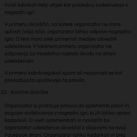
in/ali kdorkoli tretji utrpel kot posledico sodelovanja v
nagradni igri.
V primeru okoliščin, na katere organizator ne more
vplivati (višja sila), organizator lahko odpove nagradno
igro. O tem mora prek primernih medijev obvestiti
udeležence. V takšnem primeru organizator ne
odgovarja za morebitno nastalo škodo na strani
udeležencev.
V primeru kakršnegakoli spora ali nejasnosti se kot
prevladujoča upoštevajo ta pravila.
Končne določbe
Organizator si pridržuje pravico do sprememb pravil in
pogojev sodelovanja v nagradni igri, ki jih lahko opravi
kadarkoli. O vseh spremembah in novostih bo
organizator udeležence obveščal z objavami na svoji
Facebook strani. Organizator lahko kadarkoli in brez