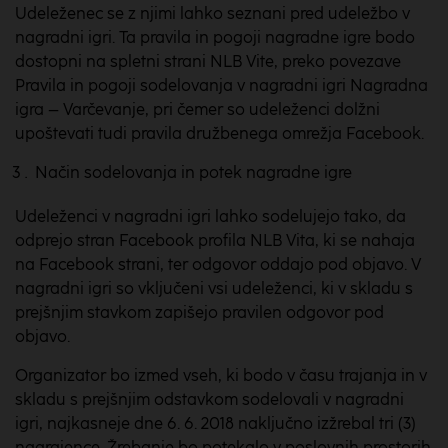
Udeleženec se z njimi lahko seznani pred udeležbo v
nagradni igri. Ta pravila in pogoji nagradne igre bodo
dostopni na spletni strani NLB Vite, preko povezave
Pravila in pogoji sodelovanja v nagradni igri Nagradna
igra – Varčevanje, pri čemer so udeleženci dolžni
upoštevati tudi pravila družbenega omrežja Facebook.
Način sodelovanja in potek nagradne igre
Udeleženci v nagradni igri lahko sodelujejo tako, da
odprejo stran Facebook profila NLB Vita, ki se nahaja
na Facebook strani, ter odgovor oddajo pod objavo. V
nagradni igri so vključeni vsi udeleženci, ki v skladu s
prejšnjim stavkom zapišejo pravilen odgovor pod
objavo.
Organizator bo izmed vseh, ki bodo v času trajanja in v
skladu s prejšnjim odstavkom sodelovali v nagradni
igri, najkasneje dne 6. 6. 2018 naključno izžrebal tri (3)
nagrajence. Žrebanje bo potekalo v poslovnih prostorih