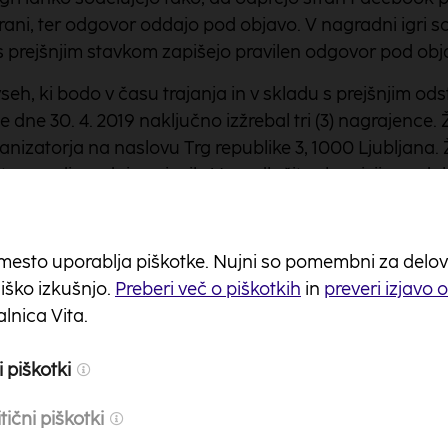
ni, ter odgovor oddajo pod objavo. V nagradni igri so 
 s prejšnjim stavkom zapišejo pravilen odgovor pod obj
eh, ki bodo v času trajanja in v skladu s prejšnjim od
e dne 30. 4. 2019 naključno izžrebal tri (3) nagrajence.
anizatorja na naslovu Trg republike 3, 1000 Ljubljana. 
o tem vodi uradni zapisnik. Vse odločitve komisije so d
nik žrebanja je dostopen vsem sodelujočim na sedežu o
enega leta po žrebanju. Vsak sodelujoči je lahko izžr
mesto uporablja piškotke. Nujni so pomembni za delovanj
eje do vključno 30. 4. 2019 v komentarju pod objavlje
ško izkušnjo.
Preberi več o piškotkih
in
preveri izjavo 
ni na Facebook strani organizatorja z imenom in priim
lnica Vita.
 e-naslova ali privatnega sporočila preko FB.
 piškotki
ncev dobi simbolično darilo (kot nas primer avto USB p
tični piškotki
i niso upravičeni zahtevati gotovinske protivrednosti o