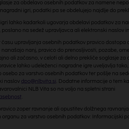
glasje za obdelavo osebnih podatkov za namene nepo
nagradni igri, podatki pa se obdelujejo najdlje do prekl
igri lahko kadarkoli ugovarja obdelavi podatkov za
 poslano na sedež upravljavca ali elektronski naslov in
času upravljanja osebnih podatkov pravico dostopa do
 nanašajo nanj, pravico do prenosljivosti, pozabe, ome
ajno ali začasno, v celoti ali delno prekliče soglasje z
ravice lahko udeleženci nagradne igre uveljavlja tako
 osebo za varstvo osebnih podatkov ter pošlje na sede
ki naslov
dpo@nlbvita.si
. Dodatne informacije o tem k
avarovalnici NLB Vita so na voljo na spletni strani
zasebnost
.
vico zoper ravnanje ali opustitev dolžnega ravnanja u
 organu za varstvo osebnih podatkov: Informacijski 