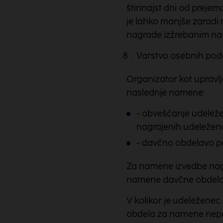
štirinajst dni od preje
je lahko manjše zaradi 
nagrade izžrebanim na
Varstvo osebnih pod
Organizator kot upravlj
naslednje namene:
- obveščanje udeleže
nagrajenih udeleženc
- davčno obdelavo p
Za namene izvedbe nagr
namene davčne obdelave
V kolikor je udeležene
obdela za namene nepos