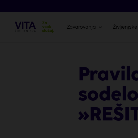
Zavarovanja
Življenjske
Pravil
sodelo
»REŠI