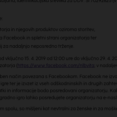
ubljana, identifikacijska številka za DDV: SI 70292825 (
e:
orja in njegovih produktov oziroma storitev,
 Facebook in spletni strani organizatorja ter
ij za nadaljnjo neposredno trženje.
 vključno 15. 4. 2019 od 12:00 ure do vključno 29. 4. 
atorja (
https://www.facebook.com/nlbvita
; v nadalj
ben način povezana s Facebookom. Facebook ne izvaja,
 igre ter je izvzet iz vseh odškodninskih in drugih zah
tki in informacije bodo posredovani organizatorju. Kak
gradno igro lahko posredujete organizatorju na e-naslo
m spolu, so mišljeni kot nevtralni za ženske in za mošk