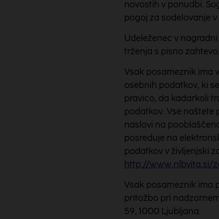
novostih v ponudbi. So
pogoj za sodelovanje v 
Udeleženec v nagradni 
trženja s pisno zahtevo,
Vsak posameznik ima v 
osebnih podatkov, ki se
pravico, da kadarkoli tr
podatkov. Vse naštete p
naslovi na pooblaščeno
posreduje na elektrons
podatkov v življenjski z
http://www.nlbvita.si/
Vsak posameznik ima pra
pritožbo pri nadzornem
59, 1000 Ljubljana.