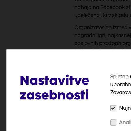
nahaja na Facebook stra
udeleženci, ki v skladu
Organizator bo izmed vs
nagradni igri, najkasnej
poslovnih prostorih org
tričlanska komisija, ki 
Vpogled v uradni zapis
pisno zahtevajo v roku 
Nastavitve
Spletno 
Nagrajenci bodo najkasn
uporabni
nagradne igre, objavlje
zasebnosti
Zavarova
dodatno obveščeni prek
Nagrade
Nujni
Vsak izmed treh izžreba
Anali
svinčnik, …). Nagrajenc