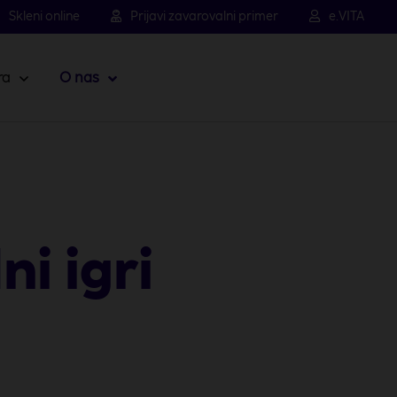
Skleni online
Prijavi zavarovalni primer
e.VITA
ra
O nas
i igri