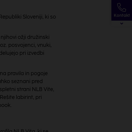
Kontakt
publiki Sloveniji, ki so
jihovi ožji družinski
oz. posvojenci, vnuki,
odelujejo pri izvedbi
na pravila in pogoje
 lahko seznani pred
pletni strani NLB Vite,
šite labirint, pri
book.
ofila NLB Vita, ki se