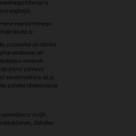
srednega trženja ni
ica soglasja.
 namene neposrednega
fo@nlbvita.si.
, popravka ali izbrisa
jitve obdelave ter
a obdelavo osebnih
, da pisno zahtevo
ž zavarovalnice ali jo
ako poteka obdelovanje
pravljavca vložiti
pooblaščenec, Zaloška