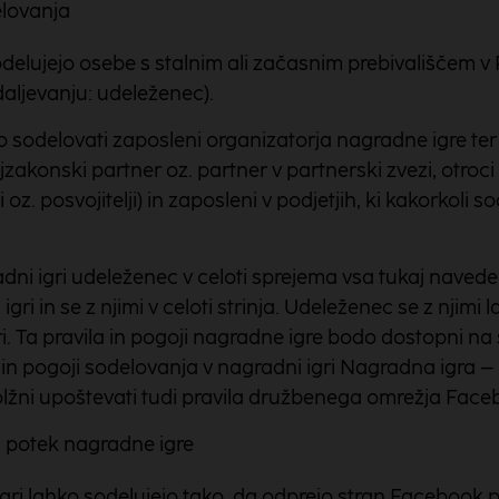
elovanja
delujejo osebe s stalnim ali začasnim prebivališčem v Re
adaljevanju: udeleženec).
o sodelovati zaposleni organizatorja nagradne igre ter n
zakonski partner oz. partner v partnerski zvezi, otroci 
i oz. posvojitelji) in zaposleni v podjetjih, ki kakorkoli s
ni igri udeleženec v celoti sprejema vsa tukaj navede
gri in se z njimi v celoti strinja. Udeleženec se z njimi
i. Ta pravila in pogoji nagradne igre bodo dostopni na s
n pogoji sodelovanja v nagradni igri Nagradna igra – Re
lžni upoštevati tudi pravila družbenega omrežja Face
 potek nagradne igre
gri lahko sodelujejo tako, da odprejo stran Facebook pr