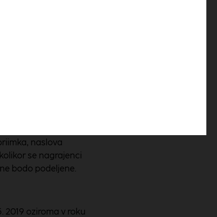
ebook strani objavil
 nagrajenci izrecno
priimka, naslova
kolikor se nagrajenci
 ne bodo podeljene.
. 2019 oziroma v roku