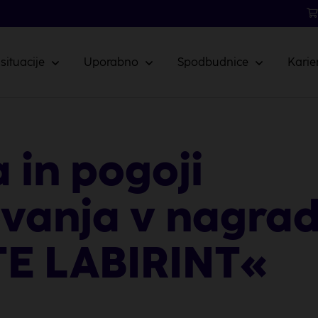
 situacije
Uporabno
Spodbudnice
Karie
a in pogoji
vanja v nagradn
TE LABIRINT«