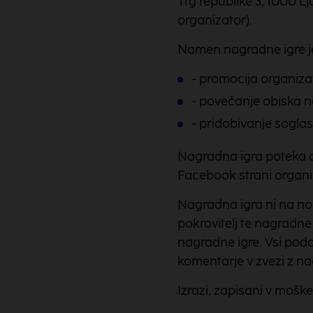
Trg republike 3, 1000 Lj
organizator).
Namen nagradne igre j
- promocija organizat
- povečanje obiska na
- pridobivanje soglas
Nagradna igra poteka od
Facebook strani organiz
Nagradna igra ni na no
pokrovitelj te nagradne
nagradne igre. Vsi poda
komentarje v zvezi z na
Izrazi, zapisani v moške