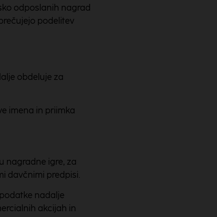
ansko odposlanih nagrad
prečujejo podelitev
alje obdeluje za
ve imena in priimka
u nagradne igre, za
i davčnimi predpisi.
 podatke nadalje
rcialnih akcijah in