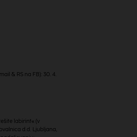
ail & RS na FB): 30. 4.
šite labirint« (v
ovalnica d.d. Ljubljana,