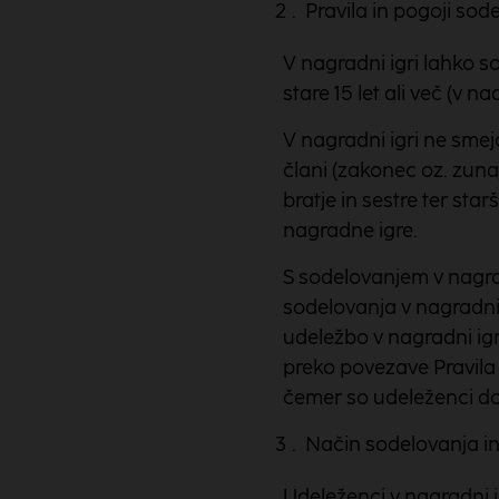
Pravila in pogoji sod
V nagradni igri lahko so
stare 15 let ali več (v n
V nagradni igri ne smej
člani (zakonec oz. zunaj
bratje in sestre ter starš
nagradne igre.
S sodelovanjem v nagrad
sodelovanja v nagradni i
udeležbo v nagradni igr
preko povezave Pravila i
čemer so udeleženci do
Način sodelovanja in
Udeleženci v nagradni i