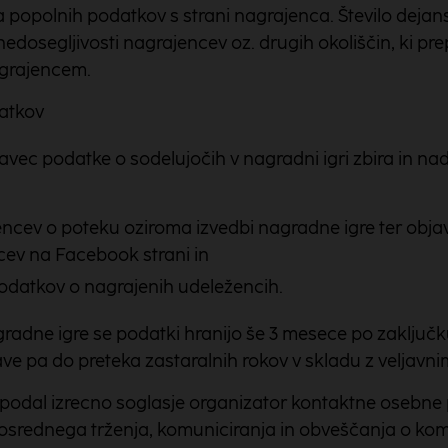
ma popolnih podatkov s strani nagrajenca. Število dej
nedosegljivosti nagrajencev oz. drugih okoliščin, ki pre
grajencem.
atkov
avec podatke o sodelujočih v nagradni igri zbira in nad
ncev o poteku oziroma izvedbi nagradne igre ter obja
ev na Facebook strani in
odatkov o nagrajenih udeležencih.
adne igre se podatki hranijo še 3 mesece po zaključk
 pa do preteka zastaralnih rokov v skladu z veljavnim
c podal izrecno soglasje organizator kontaktne osebne
rednega trženja, komuniciranja in obveščanja o kome