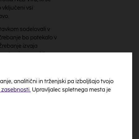
vključeni vsi
avo.
stavkom sodelovali v
 Žrebanje bo potekalo v
Žrebanje izvaja
okončne in nepreklicne.
rganizatorja, če zanj
eban samo enkrat.
e, analitični in trženjski pa izboljšajo tvojo
no fotografijo
o zasebnosti.
Upravljalec spletnega mesta je
kom, hkrati pa bodo
olnilec, kemični
svojenih nagrad.