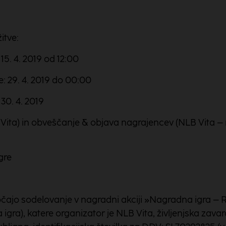
itve:
15. 4. 2019 od 12:00
: 29. 4. 2019 do 00:00
30. 4. 2019
ita) in obveščanje & objava nagrajencev (NLB Vita – m
gre
očajo sodelovanje v nagradni akciji »Nagradna igra – Re
gra), katere organizator je NLB Vita, življenjska zavar