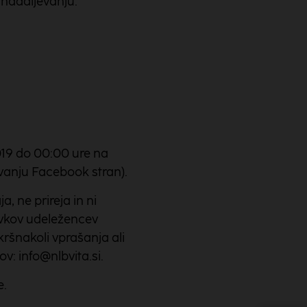
v nadaljevanju:
2019 do 00:00 ure na
evanju Facebook stran).
 ne prireja in ni
tevkov udeležencev
ršnakoli vprašanja ali
v: info@nlbvita.si.
e.