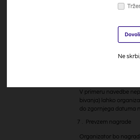
Osvojenih nagrad ni m
Tržen
Davki in akontacija
Vrednost posameznih n
Dovoli
Objava in obveščanj
Ne skrbi
Organizator nagradne ig
imena in priimke nagraje
strinjajo.
V primeru navedbe nepo
bivanja) lahko organiza
do zgornjega datuma ne
Prevzem nagrade
Organizator bo nagrado