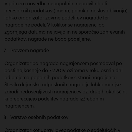
V primeru navedbe nepopolnih, nepravilnih ali
neresničnih podatkov (imena, priimka, naslova bivanja)
lahko organizator zavrne podelitev nagrade ter
nagrade ne podeli. V kolikor se nagrajenci do
zgornjega datuma ne javijo in ne sporočijo zahtevanih
podatkov, nagrade ne bodo podeljene.
Prevzem nagrade
Organizator bo nagrado nagrajencem posredoval po
pošti najkasneje do 7.2.2019 oziroma v roku osmih dni
od prejema popolnih podatkov s strani nagrajenca.
Število dejansko odposlanih nagrad je lahko manjše
zaradi nedosegljivosti nagrajencev oz. drugih okoliščin,
ki preprečujejo podelitev nagrade izžrebanim
nagrajencem.
Varstvo osebnih podatkov
Organizator kot upravljavec podatke o sodelujočih v