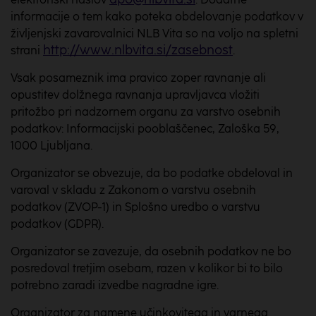
informacije o tem kako poteka obdelovanje podatkov v
življenjski zavarovalnici NLB Vita so na voljo na spletni
http://www.nlbvita.si/zasebnost
strani
.
Vsak posameznik ima pravico zoper ravnanje ali
opustitev dolžnega ravnanja upravljavca vložiti
pritožbo pri nadzornem organu za varstvo osebnih
podatkov: Informacijski pooblaščenec, Zaloška 59,
1000 Ljubljana.
Organizator se obvezuje, da bo podatke obdeloval in
varoval v skladu z Zakonom o varstvu osebnih
podatkov (ZVOP-1) in Splošno uredbo o varstvu
podatkov (GDPR).
Organizator se zavezuje, da osebnih podatkov ne bo
posredoval tretjim osebam, razen v kolikor bi to bilo
potrebno zaradi izvedbe nagradne igre.
Organizator za namene učinkovitega in varnega