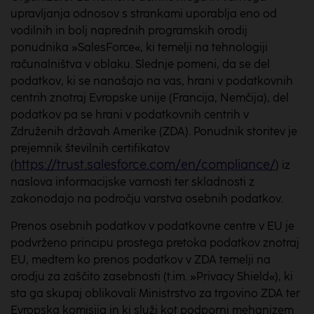
upravljanja odnosov s strankami uporablja eno od
vodilnih in bolj naprednih programskih orodij
ponudnika »SalesForce«, ki temelji na tehnologiji
računalništva v oblaku. Slednje pomeni, da se del
podatkov, ki se nanašajo na vas, hrani v podatkovnih
centrih znotraj Evropske unije (Francija, Nemčija), del
podatkov pa se hrani v podatkovnih centrih v
Združenih državah Amerike (ZDA). Ponudnik storitev je
prejemnik številnih certifikatov
https://trust.salesforce.com/en/compliance/
(
) iz
naslova informacijske varnosti ter skladnosti z
zakonodajo na področju varstva osebnih podatkov.
Prenos osebnih podatkov v podatkovne centre v EU je
podvrženo principu prostega pretoka podatkov znotraj
EU, medtem ko prenos podatkov v ZDA temelji na
orodju za zaščito zasebnosti (t.im. »Privacy Shield«), ki
sta ga skupaj oblikovali Ministrstvo za trgovino ZDA ter
Evropska komisija in ki služi kot podporni mehanizem