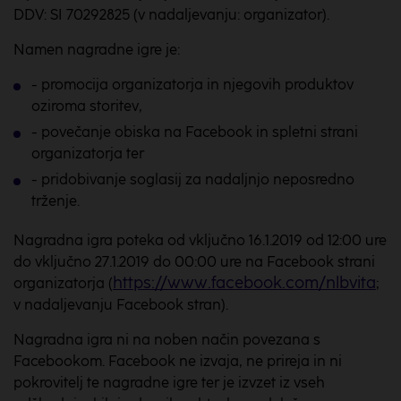
DDV: SI 70292825 (v nadaljevanju: organizator).
Namen nagradne igre je:
- promocija organizatorja in njegovih produktov
oziroma storitev,
- povečanje obiska na Facebook in spletni strani
organizatorja ter
- pridobivanje soglasij za nadaljnjo neposredno
trženje.
Nagradna igra poteka od vključno 16.1.2019 od 12:00 ure
do vključno 27.1.2019 do 00:00 ure na Facebook strani
https://www.facebook.com/nlbvita
organizatorja (
;
v nadaljevanju Facebook stran).
Nagradna igra ni na noben način povezana s
Facebookom. Facebook ne izvaja, ne prireja in ni
pokrovitelj te nagradne igre ter je izvzet iz vseh