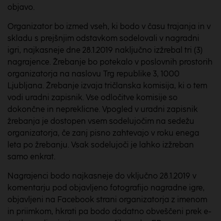
objavo.
Organizator bo izmed vseh, ki bodo v času trajanja in v
skladu s prejšnjim odstavkom sodelovali v nagradni
igri, najkasneje dne 28.1.2019 naključno izžrebal tri (3)
nagrajence. Žrebanje bo potekalo v poslovnih prostorih
organizatorja na naslovu Trg republike 3, 1000
Ljubljana. Žrebanje izvaja tričlanska komisija, ki o tem
vodi uradni zapisnik. Vse odločitve komisije so
dokončne in nepreklicne. Vpogled v uradni zapisnik
žrebanja je dostopen vsem sodelujočim na sedežu
organizatorja, če zanj pisno zahtevajo v roku enega
leta po žrebanju. Vsak sodelujoči je lahko izžreban
samo enkrat.
Nagrajenci bodo najkasneje do vključno 28.1.2019 v
komentarju pod objavljeno fotografijo nagradne igre,
objavljeni na Facebook strani organizatorja z imenom
in priimkom, hkrati pa bodo dodatno obveščeni prek e-