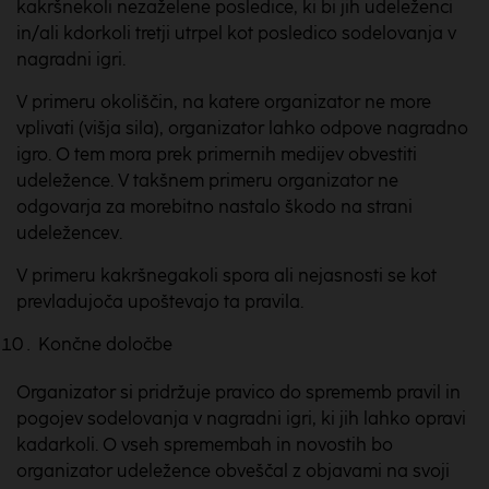
kakršnekoli nezaželene posledice, ki bi jih udeleženci
in/ali kdorkoli tretji utrpel kot posledico sodelovanja v
nagradni igri.
V primeru okoliščin, na katere organizator ne more
vplivati (višja sila), organizator lahko odpove nagradno
igro. O tem mora prek primernih medijev obvestiti
udeležence. V takšnem primeru organizator ne
odgovarja za morebitno nastalo škodo na strani
udeležencev.
V primeru kakršnegakoli spora ali nejasnosti se kot
prevladujoča upoštevajo ta pravila.
Končne določbe
Organizator si pridržuje pravico do sprememb pravil in
pogojev sodelovanja v nagradni igri, ki jih lahko opravi
kadarkoli. O vseh spremembah in novostih bo
organizator udeležence obveščal z objavami na svoji