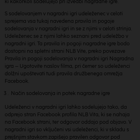
ki kakorkoli sodelujejo pri izvedbi nagradne igre.
S sodelovanjem v nagradni igri udeleženec v celoti
sprejema vsa tukaj navedena pravila in pogoje
sodelovanja v nagradni igri in se z njimi v celoti strinja.
Udeleženec se z njimi lahko seznani pred udeležbo v
nagradni igri. Ta pravila in pogoji nagradne igre bodo
dostopni na spletni strani NLB Vite, preko povezave
Pravila in pogoji sodelovanja v nagradni igri Nagradna
igra – Ugotovite naslov filma, pri čemer so udeleženci
dolžni upoštevati tudi pravila družbenega omrežja
Facebook.
Način sodelovanja in potek nagradne igre
Udeleženci v nagradni igri lahko sodelujejo tako, da
odprejo stran Facebook profila NLB Vita, ki se nahaja
na Facebook strani, ter odgovor oddajo pod objavo. V
nagradni igri so vključeni vsi udeleženci, ki v skladu s
prejšnjim stavkom zapišejo pravilen odgovor pod