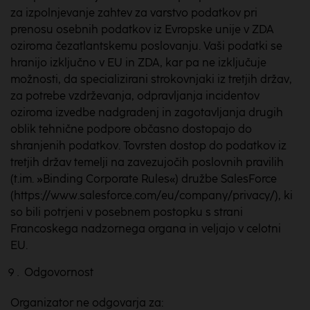
za izpolnjevanje zahtev za varstvo podatkov pri
prenosu osebnih podatkov iz Evropske unije v ZDA
oziroma čezatlantskemu poslovanju. Vaši podatki se
hranijo izključno v EU in ZDA, kar pa ne izključuje
možnosti, da specializirani strokovnjaki iz tretjih držav,
za potrebe vzdrževanja, odpravljanja incidentov
oziroma izvedbe nadgradenj in zagotavljanja drugih
oblik tehnične podpore občasno dostopajo do
shranjenih podatkov. Tovrsten dostop do podatkov iz
tretjih držav temelji na zavezujočih poslovnih pravilih
(t.im. »Binding Corporate Rules«) družbe SalesForce
(https://www.salesforce.com/eu/company/privacy/), ki
so bili potrjeni v posebnem postopku s strani
Francoskega nadzornega organa in veljajo v celotni
EU.
Odgovornost
Organizator ne odgovarja za: