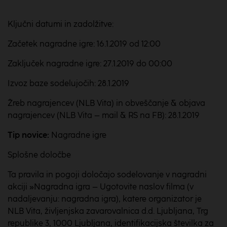
Ključni datumi in zadolžitve:
Začetek nagradne igre: 16.1.2019 od 12:00
Zaključek nagradne igre: 27.1.2019 do 00:00
Izvoz baze sodelujočih: 28.1.2019
Žreb nagrajencev (NLB Vita) in obveščanje & objava
nagrajencev (NLB Vita – mail & RS na FB): 28.1.2019
Tip novice:
Nagradne igre
Splošne določbe
Ta pravila in pogoji določajo sodelovanje v nagradni
akciji »Nagradna igra – Ugotovite naslov filma (v
nadaljevanju: nagradna igra), katere organizator je
NLB Vita, življenjska zavarovalnica d.d. Ljubljana, Trg
republike 3, 1000 Ljubljana, identifikacijska številka za