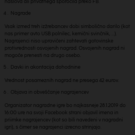
naslova ali privatnega sporočila preko FB.
Nagrade
Vsak izmed treh izžrebancev dobi simbolično darilo (kot
nas primer avto USB polnilec, kemični svinčnik, …).
Nagrajenci niso upravičeni zahtevati gotovinske
protivrednosti osvojenih nagrad. Osvojenih nagrad ni
mogoče prenesti na drugo osebo.
Davki in akontacija dohodnine
Vrednost posameznih nagrad ne presega 42 eurov.
Objava in obveščanje nagrajencev
Organizator nagradne igre bo najkasneje 28.1.2019 do
16:00 ure na svoji Facebook strani objavil imena in
priimke nagrajencev (kot so bili navedeni v nagradni
igri), s čimer se nagrajenci izrecno strinjajo.