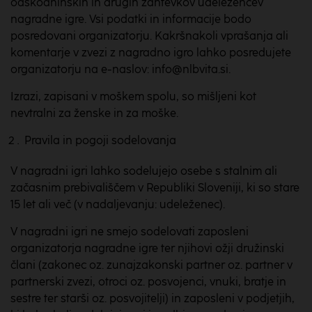
odškodninskih in drugih zahtevkov udeležencev
nagradne igre. Vsi podatki in informacije bodo
posredovani organizatorju. Kakršnakoli vprašanja ali
komentarje v zvezi z nagradno igro lahko posredujete
organizatorju na e-naslov: info@nlbvita.si.
Izrazi, zapisani v moškem spolu, so mišljeni kot
nevtralni za ženske in za moške.
Pravila in pogoji sodelovanja
V nagradni igri lahko sodelujejo osebe s stalnim ali
začasnim prebivališčem v Republiki Sloveniji, ki so stare
15 let ali več (v nadaljevanju: udeleženec).
V nagradni igri ne smejo sodelovati zaposleni
organizatorja nagradne igre ter njihovi ožji družinski
člani (zakonec oz. zunajzakonski partner oz. partner v
partnerski zvezi, otroci oz. posvojenci, vnuki, bratje in
sestre ter starši oz. posvojitelji) in zaposleni v podjetjih,