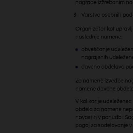
nagrade izžrebanim na
Varstvo osebnih pod
Organizator kot upravlj
naslednje namene:
obveščanje udeleženc
nagrajenih udeleženc
davčno obdelavo pod
Za namene izvedbe nagr
namene davčne obdelave
V kolikor je udeležene
obdela za namene nepos
novostih v ponudbi. So
pogoj za sodelovanje v 