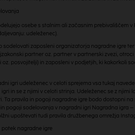
elovanja
delujejo osebe s stalnim ali začasnim prebivališčem v Re
adaljevanju: udeleženec).
o sodelovati zaposleni organizatorja nagradne igre ter n
zakonski partner oz. partner v partnerski zvezi, otroci 
i oz. posvojitelji) in zaposleni v podjetjih, ki kakorkoli s
ni igri udeleženec v celoti sprejema vsa tukaj navede
gri in se z njimi v celoti strinja. Udeleženec se z njimi
i. Ta pravila in pogoji nagradne igre bodo dostopni na s
in pogoji sodelovanja v nagradni igri Nagradna igra – 
lžni upoštevati tudi pravila družbenega omrežja Insta
 potek nagradne igre