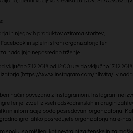
ubljana, identifikacijska številka za DDV: SI 70292825 (
e:
rja in njegovih produktov oziroma storitev,
Facebook in spletni strani organizatorja ter
 za nadaljnjo neposredno trženje.
 vključno 7.12.2018 od 12:00 ure do vključno 17.12.201
nizatorja (https://www.instagram.com/nlbvita/; v nada
ben način povezana z Instagramom. Instagram ne izvaja
 igre ter je izvzet iz vseh odškodninskih in drugih zah
tki in informacije bodo posredovani organizatorju. Kak
gradno igro lahko posredujete organizatorju na e-naslo
m spolu, so mišljeni kot nevtralni za ženske in za mošk