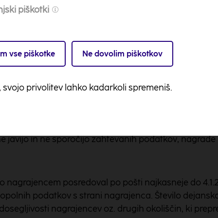
tovinske protivrednosti osvojenih nagrad. Davki in ak
jski piškotki
agrad ne presega 42 eurov.
e nagrajencev
m vse piškotke
Ne dovolim piškotkov
re bo najkasneje 18.12.2018 do 16:00 ure na svojem Ins
ncev (kot so bili navedeni v nagradni igri), s čimer se
, svojo privolitev lahko kadarkoli spremeniš.
polnih, nepravilnih ali neresničnih podatkov (imena, 
tor zavrne podelitev nagrade ter nagrade ne podeli. V 
 javijo in ne sporočijo zahtevanih podatkov, nagrade
 nagrajencem posredoval po pošti najkasneje do 4.1.
opolnih podatkov s strani nagrajenca. Število dejansk
osegljivosti nagrajencev oz. drugih okoliščin, ki prepr