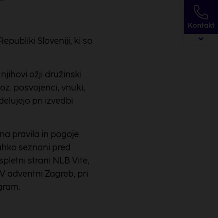
Kontakt
publiki Sloveniji, ki so
jihovi ožji družinski
oz. posvojenci, vnuki,
odelujejo pri izvedbi
na pravila in pogoje
 lahko seznani pred
pletni strani NLB Vite,
V adventni Zagreb, pri
gram.