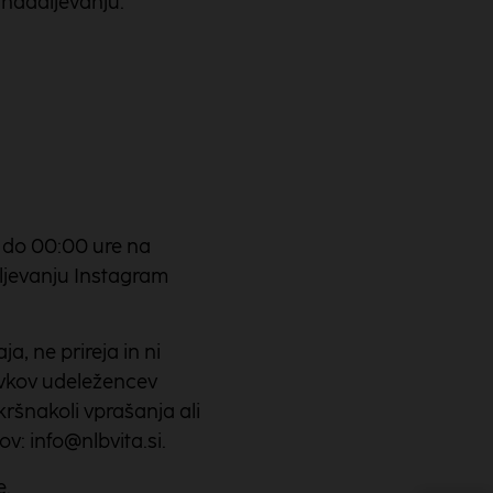
v nadaljevanju:
8 do 00:00 ure na
ljevanju Instagram
, ne prireja in ni
tevkov udeležencev
ršnakoli vprašanja ali
v: info@nlbvita.si.
e.