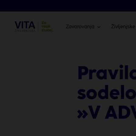
Zavarovanja
Življenjske
Pravil
sodelo
»V AD