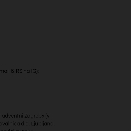
ail & RS na IG):
V adventni Zagreb« (v
ovalnica d.d. Ljubljana,