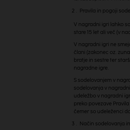
Pravila in pogoji sod
V nagradni igri lahko so
stare 15 let ali več (v n
V nagradni igri ne smej
člani (zakonec oz. zunaj
bratje in sestre ter starš
nagradne igre.
S sodelovanjem v nagrad
sodelovanja v nagradni i
udeležbo v nagradni igr
preko povezave Pravila 
čemer so udeleženci do
Način sodelovanja in