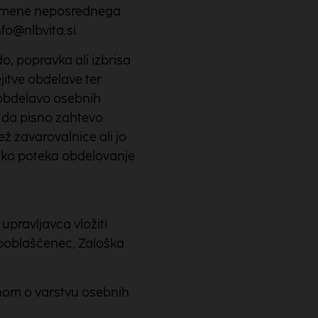
 namene neposrednega
fo@nlbvita.si.
, popravka ali izbrisa
jitve obdelave ter
a obdelavo osebnih
, da pisno zahtevo
ž zavarovalnice ali jo
ako poteka obdelovanje
pravljavca vložiti
pooblaščenec, Zaloška
onom o varstvu osebnih