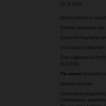
07. 12. 2018
Ključni datumi in zadolž
Začetek nagradne igre: 
Zaključek nagradne igre
Izvoz baze sodelujočih: 
Žreb nagrajencev (NLB V
18.12.2018
Tip novice:
Nagradne i
Splošne določbe
Ta pravila in pogoji do
nadaljevanju: nagradna i