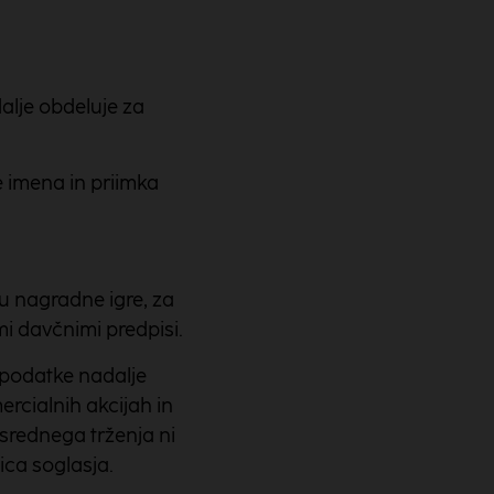
alje obdeluje za
 imena in priimka
u nagradne igre, za
i davčnimi predpisi.
 podatke nadalje
rcialnih akcijah in
srednega trženja ni
ica soglasja.