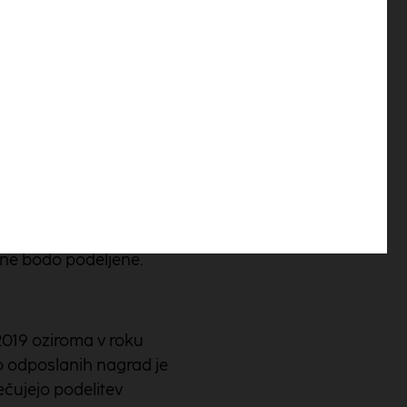
ontacija dohodnine.
tagram profilu objavil
 nagrajenci izrecno
priimka, naslova
kolikor se nagrajenci
 ne bodo podeljene.
2019 oziroma v roku
o odposlanih nagrad je
ečujejo podelitev