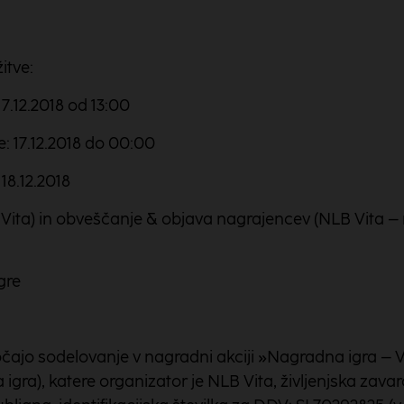
itve:
7.12.2018 od 13:00
: 17.12.2018 do 00:00
18.12.2018
ita) in obveščanje & objava nagrajencev (NLB Vita – m
gre
ločajo sodelovanje v nagradni akciji »Nagradna igra – 
gra), katere organizator je NLB Vita, življenjska zavar