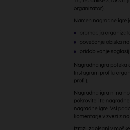
Trg republike 3, 1000 Lj
organizator).
Namen nagradne igre j
promocija organizato
povečanje obiska na 
pridobivanje soglasij
Nagradna igra poteka od
Instagram profilu orga
profil).
Nagradna igra ni na no
pokrovitelj te nagradne
nagradne igre. Vsi poda
komentarje v zvezi z na
Izrazi, zapisani v moške