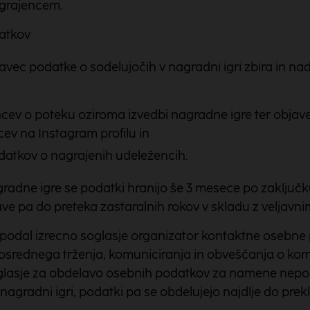
grajencem.
atkov
avec podatke o sodelujočih v nagradni igri zbira in nad
ev o poteku oziroma izvedbi nagradne igre ter objave
ev na Instagram profilu in
atkov o nagrajenih udeležencih.
adne igre se podatki hranijo še 3 mesece po zaključk
 pa do preteka zastaralnih rokov v skladu z veljavnim
c podal izrecno soglasje organizator kontaktne osebne
rednega trženja, komuniciranja in obveščanja o kome
glasje za obdelavo osebnih podatkov za namene nepo
nagradni igri, podatki pa se obdelujejo najdlje do prekl