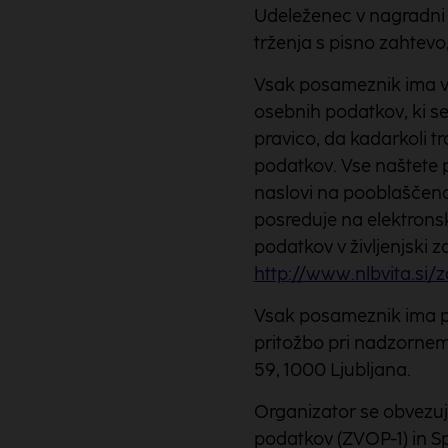
Udeleženec v nagradni 
trženja s pisno zahtevo,
Vsak posameznik ima v 
osebnih podatkov, ki se
pravico, da kadarkoli tr
podatkov. Vse naštete p
naslovi na pooblaščeno
posreduje na elektrons
podatkov v življenjski z
http://www.nlbvita.si/
Vsak posameznik ima pra
pritožbo pri nadzornem
59, 1000 Ljubljana.
Organizator se obvezuj
podatkov (ZVOP-1) in S