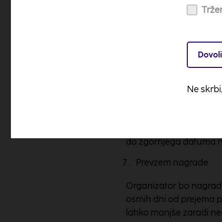
upravičeni zahtevati go
Tržen
Vrednost posameznih n
Objava in obveščanj
Dovoli
Organizator nagradne ig
imena in priimke nagraje
Ne skrbi
strinjajo.
V primeru navedbe nepo
bivanja) lahko organiza
do zgornjega datuma ne
Prevzem nagrade
Organizator bo nagrado
osmih dni od prejema p
lahko manjše zaradi ned