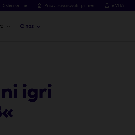
Skleni online
Prijavi zavarovalni primer
e.VITA
ra
O nas
i igri
B«