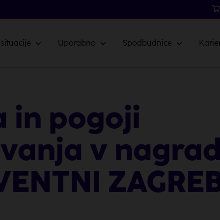
 situacije
Uporabno
Spodbudnice
Karie
a in pogoji
vanja v nagradn
VENTNI ZAGRE