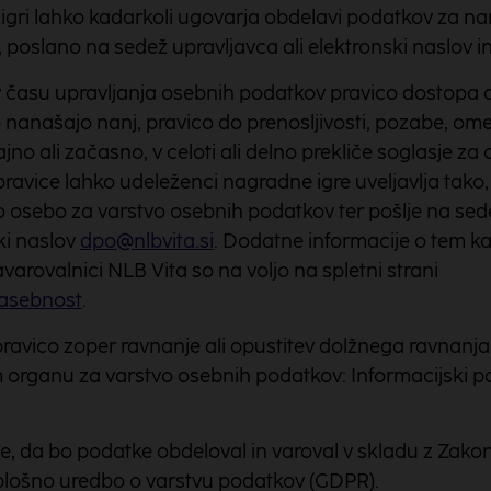
igri lahko kadarkoli ugovarja obdelavi podatkov za
 poslano na sedež upravljavca ali elektronski naslov in
času upravljanja osebnih podatkov pravico dostopa do
 nanašajo nanj, pravico do prenosljivosti, pozabe, ome
ajno ali začasno, v celoti ali delno prekliče soglasje z
ravice lahko udeleženci nagradne igre uveljavlja tako
 osebo za varstvo osebnih podatkov ter pošlje na sede
ki naslov
dpo@nlbvita.si
. Dodatne informacije o tem k
avarovalnici NLB Vita so na voljo na spletni strani
zasebnost
.
vico zoper ravnanje ali opustitev dolžnega ravnanja u
 organu za varstvo osebnih podatkov: Informacijski 
e, da bo podatke obdeloval in varoval v skladu z Zak
plošno uredbo o varstvu podatkov (GDPR).