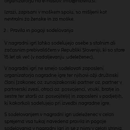
organizatorju na e-naslov: info@nlbvita.si.
Izrazi, zapisani v moškem spolu, so mišljeni kot
nevtralni za ženske in za moške.
Pravila in pogoji sodelovanja
V nagradni igri lahko sodelujejo osebe s stalnim ali
začasnim prebivališčem v Republiki Sloveniji, ki so stare
15 let ali več (v nadaljevanju: udeleženec).
V nagradni igri ne smejo sodelovati zaposleni
organizatorja nagradne igre ter njihovi ožji družinski
člani (zakonec oz. zunajzakonski partner oz. partner v
partnerski zvezi, otroci oz. posvojenci, vnuki, bratje in
sestre ter starši oz. posvojitelji) in zaposleni v podjetjih,
ki kakorkoli sodelujejo pri izvedbi nagradne igre.
S sodelovanjem v nagradni igri udeleženec v celoti
sprejema vsa tukaj navedena pravila in pogoje
sodelovanja v nagradni igri in se z njimi v celoti strinja.