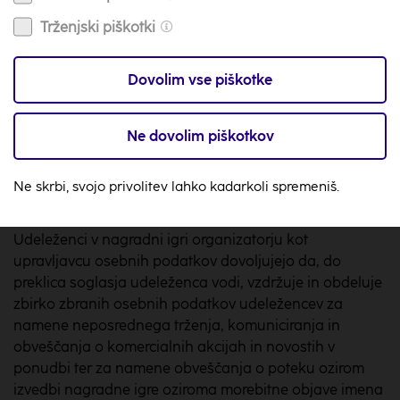
Trženjski piškotki
Organizator bo nagrada nagrajencem posredoval po
pošti najkasneje do 19. 4. 2018 oziroma v roku osmih dni
Dovolim vse piškotke
od prejema popolnih podatkov s strani nagrajenca.
Število dejansko odposlanih nagrad je lahko manjše
zaradi nedosegljivosti nagrajencev oz. drugih okoliščin,
Ne dovolim piškotkov
ki preprečujejo podelitev nagrade izžrebanim
nagrajencem.
Ne skrbi, svojo privolitev lahko kadarkoli spremeniš.
Varstvo osebnih podatkov
Udeleženci v nagradni igri organizatorju kot
upravljavcu osebnih podatkov dovoljujejo da, do
preklica soglasja udeleženca vodi, vzdržuje in obdeluje
zbirko zbranih osebnih podatkov udeležencev za
namene neposrednega trženja, komuniciranja in
obveščanja o komercialnih akcijah in novostih v
ponudbi ter za namene obveščanja o poteku ozirom
izvedbi nagradne igre oziroma morebitne objave imena