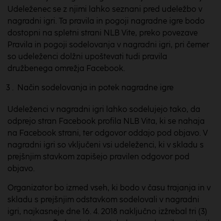
Udeleženec se z njimi lahko seznani pred udeležbo v
nagradni igri. Ta pravila in pogoji nagradne igre bodo
dostopni na spletni strani NLB Vite, preko povezave
Pravila in pogoji sodelovanja v nagradni igri, pri čemer
so udeleženci dolžni upoštevati tudi pravila
družbenega omrežja Facebook.
Način sodelovanja in potek nagradne igre
Udeleženci v nagradni igri lahko sodelujejo tako, da
odprejo stran Facebook profila NLB Vita, ki se nahaja
na Facebook strani, ter odgovor oddajo pod objavo. V
nagradni igri so vključeni vsi udeleženci, ki v skladu s
prejšnjim stavkom zapišejo pravilen odgovor pod
objavo.
Organizator bo izmed vseh, ki bodo v času trajanja in v
skladu s prejšnjim odstavkom sodelovali v nagradni
igri, najkasneje dne 16. 4. 2018 naključno izžrebal tri (3)