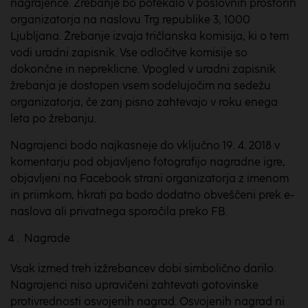
nagrajence. Žrebanje bo potekalo v poslovnih prostorih
organizatorja na naslovu Trg republike 3, 1000
Ljubljana. Žrebanje izvaja tričlanska komisija, ki o tem
vodi uradni zapisnik. Vse odločitve komisije so
dokončne in nepreklicne. Vpogled v uradni zapisnik
žrebanja je dostopen vsem sodelujočim na sedežu
organizatorja, če zanj pisno zahtevajo v roku enega
leta po žrebanju.
Nagrajenci bodo najkasneje do vključno 19. 4. 2018 v
komentarju pod objavljeno fotografijo nagradne igre,
objavljeni na Facebook strani organizatorja z imenom
in priimkom, hkrati pa bodo dodatno obveščeni prek e-
naslova ali privatnega sporočila preko FB.
Nagrade
Vsak izmed treh izžrebancev dobi simbolično darilo.
Nagrajenci niso upravičeni zahtevati gotovinske
protivrednosti osvojenih nagrad. Osvojenih nagrad ni