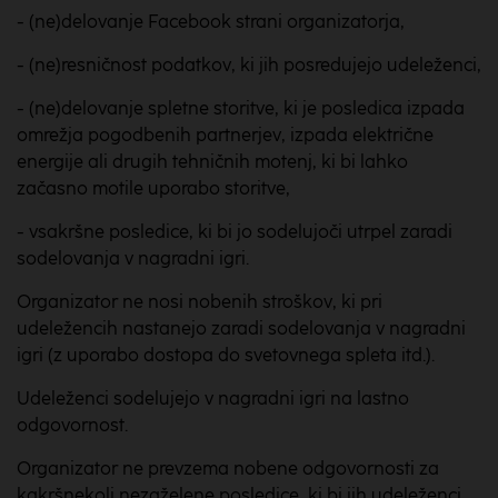
- (ne)delovanje Facebook strani organizatorja,
- (ne)resničnost podatkov, ki jih posredujejo udeleženci,
- (ne)delovanje spletne storitve, ki je posledica izpada
omrežja pogodbenih partnerjev, izpada električne
energije ali drugih tehničnih motenj, ki bi lahko
začasno motile uporabo storitve,
- vsakršne posledice, ki bi jo sodelujoči utrpel zaradi
sodelovanja v nagradni igri.
Organizator ne nosi nobenih stroškov, ki pri
udeležencih nastanejo zaradi sodelovanja v nagradni
igri (z uporabo dostopa do svetovnega spleta itd.).
Udeleženci sodelujejo v nagradni igri na lastno
odgovornost.
Organizator ne prevzema nobene odgovornosti za
kakršnekoli nezaželene posledice, ki bi jih udeleženci