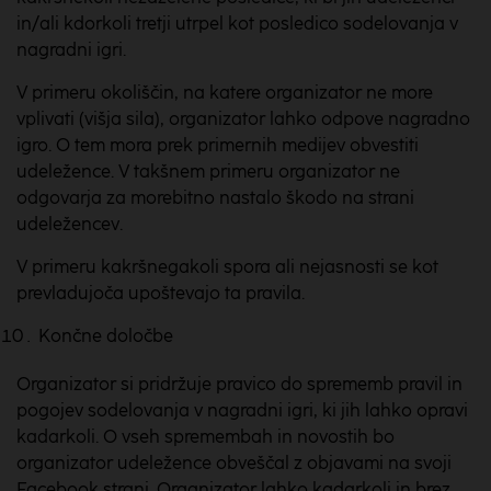
in/ali kdorkoli tretji utrpel kot posledico sodelovanja v
nagradni igri.
V primeru okoliščin, na katere organizator ne more
vplivati (višja sila), organizator lahko odpove nagradno
igro. O tem mora prek primernih medijev obvestiti
udeležence. V takšnem primeru organizator ne
odgovarja za morebitno nastalo škodo na strani
udeležencev.
V primeru kakršnegakoli spora ali nejasnosti se kot
prevladujoča upoštevajo ta pravila.
Končne določbe
Organizator si pridržuje pravico do sprememb pravil in
pogojev sodelovanja v nagradni igri, ki jih lahko opravi
kadarkoli. O vseh spremembah in novostih bo
organizator udeležence obveščal z objavami na svoji
Facebook strani. Organizator lahko kadarkoli in brez