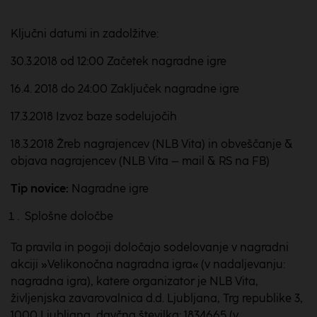
Ključni datumi in zadolžitve:
30.3.2018 od 12:00 Začetek nagradne igre
16.4. 2018 do 24:00 Zaključek nagradne igre
17.3.2018 Izvoz baze sodelujočih
18.3.2018 Žreb nagrajencev (NLB Vita) in obveščanje &
objava nagrajencev (NLB Vita – mail & RS na FB)
Tip novice:
Nagradne igre
Splošne določbe
Ta pravila in pogoji določajo sodelovanje v nagradni
akciji »Velikonočna nagradna igra« (v nadaljevanju:
nagradna igra), katere organizator je NLB Vita,
življenjska zavarovalnica d.d. Ljubljana, Trg republike 3,
1000 Ljubljana, davčna številka: 1834665 (v