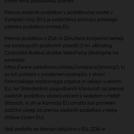
ravno temu ponudniku storitev.
Prenos osebnih podatkov v podatkovne centre v
Evropski Uniji (EU) je podvrženo principu prostega
pretoka podatkov znotraj EU.
Prenos podatkov v ZDA in Združeno kraljestvo temelji
na zavezujočih poslovnih pravilih (t.im. »Binding
Corporate Rules«) družbe SalesForce (dostopne na
povezavi:
https://www.salesforce.com/eu/company/privacy/), ki
so bili potrjeni v posebnem postopku s strani
Francoskega nadzornega organa in veljajo v celotni
EU, ter Standardnih pogodbenih klavzulah za prenos
osebnih podatkov obdelovalcem s sedežem v tretjih
državah, ki jih je Komisija EU smatra kot primeren
zaščitni ukrep za prenos osebnih podatkov v tretje
države (izven EU).
Vaši podatki se hranijo izključno v EU, ZDA in