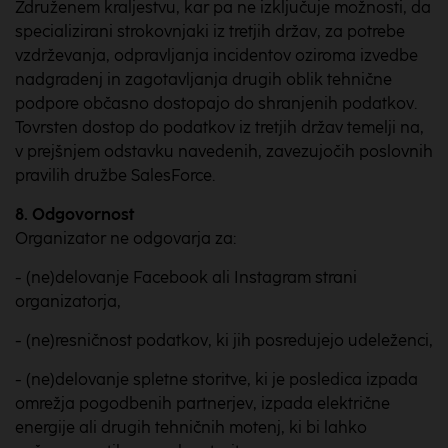
Združenem kraljestvu, kar pa ne izključuje možnosti, da
specializirani strokovnjaki iz tretjih držav, za potrebe
vzdrževanja, odpravljanja incidentov oziroma izvedbe
nadgradenj in zagotavljanja drugih oblik tehnične
podpore občasno dostopajo do shranjenih podatkov.
Tovrsten dostop do podatkov iz tretjih držav temelji na,
v prejšnjem odstavku navedenih, zavezujočih poslovnih
pravilih družbe SalesForce.
8. Odgovornost
Organizator ne odgovarja za:
- (ne)delovanje Facebook ali Instagram strani
organizatorja,
- (ne)resničnost podatkov, ki jih posredujejo udeleženci,
- (ne)delovanje spletne storitve, ki je posledica izpada
omrežja pogodbenih partnerjev, izpada električne
energije ali drugih tehničnih motenj, ki bi lahko