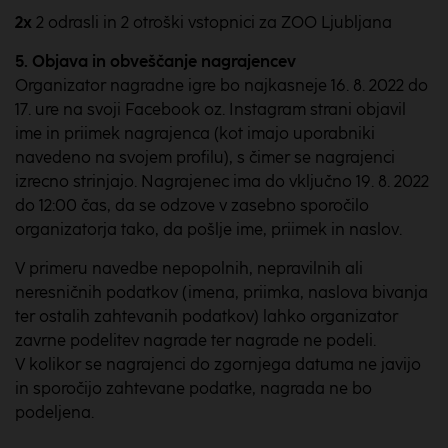
2x
2 odrasli in 2 otroški vstopnici za ZOO Ljubljana
5. Objava in obveščanje
nagrajencev
Organizator nagradne igre bo najkasneje 16. 8. 2022 do
17. ure na svoji Facebook oz. Instagram strani objavil
ime in priimek nagrajenca (kot imajo uporabniki
navedeno na svojem profilu), s čimer se nagrajenci
izrecno strinjajo. Nagrajenec ima do vključno 19. 8. 2022
do 12:00 čas, da se odzove v zasebno sporočilo
organizatorja tako, da pošlje ime, priimek in naslov.
V primeru navedbe nepopolnih, nepravilnih ali
neresničnih podatkov (imena, priimka, naslova bivanja
ter ostalih zahtevanih podatkov) lahko organizator
zavrne podelitev nagrade ter nagrade ne podeli.
V kolikor se nagrajenci do zgornjega datuma ne javijo
in sporočijo zahtevane podatke, nagrada ne bo
podeljena.