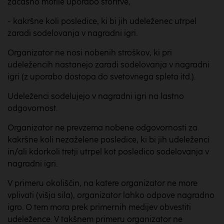
začasno motile uporabo storitve,
- kakršne koli posledice, ki bi jih udeleženec utrpel
zaradi sodelovanja v nagradni igri.
Organizator ne nosi nobenih stroškov, ki pri
udeležencih nastanejo zaradi sodelovanja v nagradni
igri (z uporabo dostopa do svetovnega spleta itd.).
Udeleženci sodelujejo v nagradni igri na lastno
odgovornost.
Organizator ne prevzema nobene odgovornosti za
kakršne koli nezaželene posledice, ki bi jih udeleženci
in/ali kdorkoli tretji utrpel kot posledico sodelovanja v
nagradni igri.
V primeru okoliščin, na katere organizator ne more
vplivati (višja sila), organizator lahko odpove nagradno
igro. O tem mora prek primernih medijev obvestiti
udeležence. V takšnem primeru organizator ne