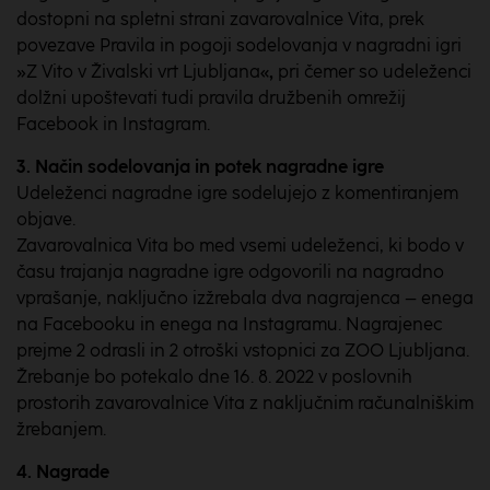
dostopni na spletni strani zavarovalnice Vita, prek
povezave Pravila in pogoji sodelovanja v nagradni igri
»Z Vito v Živalski vrt Ljubljana«
,
pri čemer so udeleženci
dolžni upoštevati tudi pravila družbenih omrežij
Facebook in Instagram.
3. Način
sodelovanja
in
potek
nagradne
igre
Udeleženci nagradne igre sodelujejo z komentiranjem
objave.
Zavarovalnica Vita bo med vsemi udeleženci, ki bodo v
času trajanja nagradne igre odgovorili na nagradno
vprašanje, naključno izžrebala dva nagrajenca – enega
na Facebooku in enega na Instagramu. Nagrajenec
prejme 2 odrasli in 2 otroški vstopnici za ZOO Ljubljana.
Žrebanje bo potekalo dne 16. 8. 2022 v poslovnih
prostorih zavarovalnice Vita z naključnim računalniškim
žrebanjem.
4. Nagrade