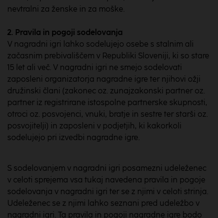
nevtralni za ženske in za moške.
2. Pravila in pogoji sodelovanja
V nagradni igri lahko sodelujejo osebe s stalnim ali
začasnim prebivališčem v Republiki Sloveniji, ki so stare
15 let ali več. V nagradni igri ne smejo sodelovati
zaposleni organizatorja nagradne igre ter njihovi ožji
družinski člani (zakonec oz. zunajzakonski partner oz.
partner iz registrirane istospolne partnerske skupnosti,
otroci oz. posvojenci, vnuki, bratje in sestre ter starši oz.
posvojitelji) in zaposleni v podjetjih, ki kakorkoli
sodelujejo pri izvedbi nagradne igre.
S sodelovanjem v nagradni igri posamezni udeleženec
v celoti sprejema vsa tukaj navedena pravila in pogoje
sodelovanja v nagradni igri ter se z njimi v celoti strinja.
Udeleženec se z njimi lahko seznani pred udeležbo v
nagradni igri. Ta pravila in pogoji nagradne igre bodo