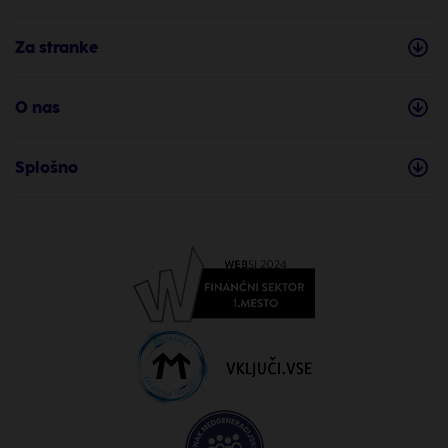
Za stranke
O nas
Splošno