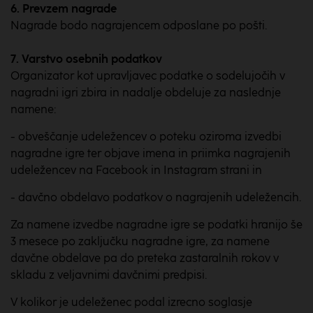
6. Prevzem nagrade
Nagrade bodo nagrajencem odposlane po pošti.
7. Varstvo osebnih podatkov
Organizator kot upravljavec podatke o sodelujočih v
nagradni igri zbira in nadalje obdeluje za naslednje
namene:
- obveščanje udeležencev o poteku oziroma izvedbi
nagradne igre ter objave imena in priimka nagrajenih
udeležencev na Facebook in Instagram strani in
- davčno obdelavo podatkov o nagrajenih udeležencih.
Za namene izvedbe nagradne igre se podatki hranijo še
3 mesece po zaključku nagradne igre, za namene
davčne obdelave pa do preteka zastaralnih rokov v
skladu z veljavnimi davčnimi predpisi.
V kolikor je udeleženec podal izrecno soglasje