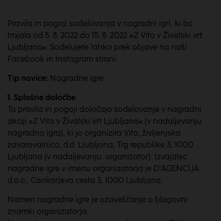
Pravila in pogoji sodelovanja v nagradni igri, ki bo
trajala od 5. 8. 2022 do 15. 8. 2022 »Z Vito v Živalski vrt
Ljubljana«. Sodelujete lahko prek objave na naši
Facebook in Instagram strani.
Tip novice:
Nagradne igre
1. Splošne
določbe
Ta pravila in pogoji določajo sodelovanje v nagradni
akciji »Z Vito v Živalski vrt Ljubljana« (v nadaljevanju:
nagradna igra), ki jo organizira Vita, življenjska
zavarovalnica, d.d. Ljubljana, Trg republike 3, 1000
Ljubljana (v nadaljevanju: organizator). Izvajalec
nagradne igre v imenu organizatorja je D'AGENCIJA
d.o.o., Cankarjeva cesta 3, 1000 Ljubljana.
Namen nagradne igre je ozaveščanje o blagovni
znamki organizatorja.