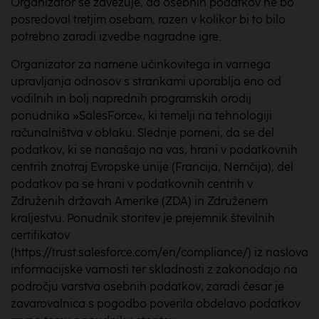
Organizator se zavezuje, da osebnih podatkov ne bo
posredoval tretjim osebam, razen v kolikor bi to bilo
potrebno zaradi izvedbe nagradne igre.
Organizator za namene učinkovitega in varnega
upravljanja odnosov s strankami uporablja eno od
vodilnih in bolj naprednih programskih orodij
ponudnika »SalesForce«, ki temelji na tehnologiji
računalništva v oblaku. Slednje pomeni, da se del
podatkov, ki se nanašajo na vas, hrani v podatkovnih
centrih znotraj Evropske unije (Francija, Nemčija), del
podatkov pa se hrani v podatkovnih centrih v
Združenih državah Amerike (ZDA) in Združenem
kraljestvu. Ponudnik storitev je prejemnik številnih
certifikatov
(https://trust.salesforce.com/en/compliance/) iz naslova
informacijske varnosti ter skladnosti z zakonodajo na
področju varstva osebnih podatkov, zaradi česar je
zavarovalnica s pogodbo poverila obdelavo podatkov