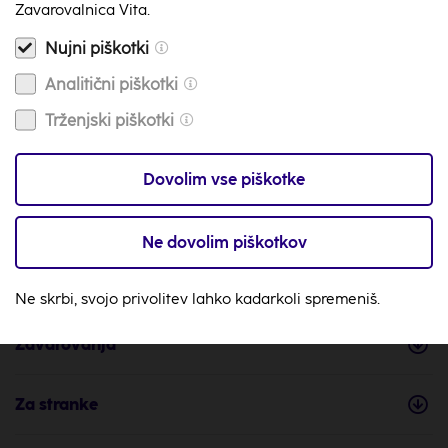
Na voljo smo 24/7
Zavarovalnica Vita.
Nujni piškotki
Video klic
Na voljo smo 24/7
Analitični piškotki
Trženjski piškotki
info@zav-vita.si
Imaš vprašanje? Piši nam
Dovolim vse piškotke
Zemljevid
s tvojo najbližjo poslovalnico
Ne dovolim piškotkov
Ne skrbi, svojo privolitev lahko kadarkoli spremeniš.
Zavarovanja
Za stranke