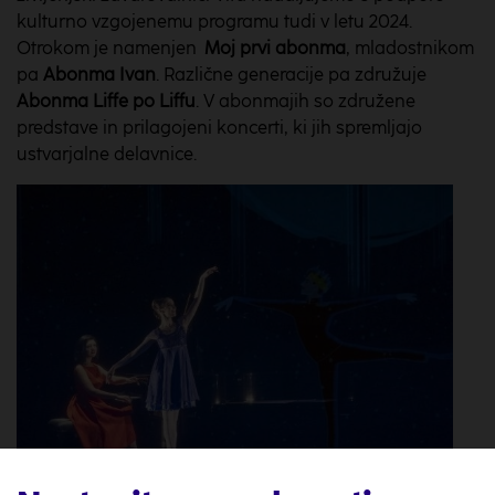
kulturno vzgojenemu programu tudi v letu 2024.
Otrokom je namenjen
Moj prvi abonma
, mladostnikom
pa
Abonma Ivan
. Različne generacije pa združuje
Abonma Liffe po Liffu
. V abonmajih so združene
predstave in prilagojeni koncerti, ki jih spremljajo
ustvarjalne delavnice.