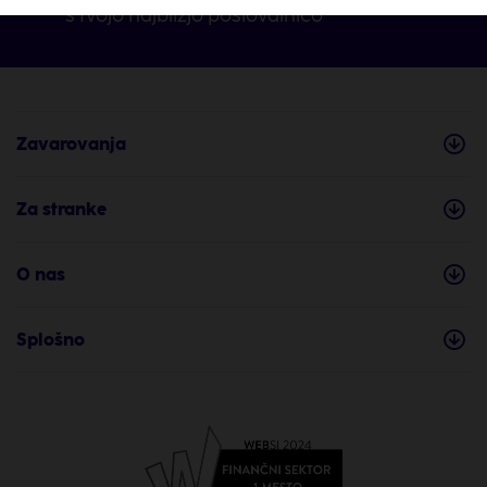
s tvojo najbližjo poslovalnico
Zavarovanja
Za stranke
O nas
Splošno