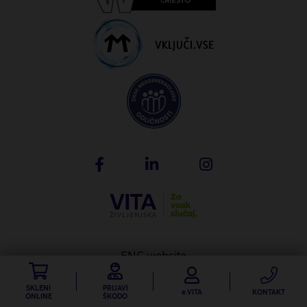
ENG website
Produkcija: Creatim
SKLENI
PRIJAVI
e.VITA
KONTAKT
ONLINE
ŠKODO