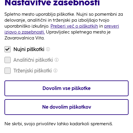
Nastavitve zasebnosti
Tip novice:
Obvestila, Kulturna vzgoja mladih
Spletno mesto uporablja piškotke. Nujni so pomembni za
delovanje, analitični in trženjski pa izboljšajo tvojo
Nazaj
uporabniško izkušnjo.
Preberi več o piškotkih
in
preveri
izjavo o zasebnosti.
Upravljalec spletnega mesta je
Zavarovalnica Vita.
Nujni piškotki
Analitični piškotki
080 87 98
Na voljo smo 24/7
Trženjski piškotki
Video klic
Dovolim vse piškotke
Na voljo smo 24/7
Ne dovolim piškotkov
info@zav-vita.si
Imaš vprašanje? Piši nam
Ne skrbi, svojo privolitev lahko kadarkoli spremeniš.
Zemljevid