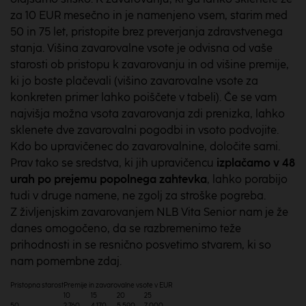
za 10 EUR mesečno in je namenjeno vsem, starim med
50 in 75 let, pristopite brez preverjanja zdravstvenega
stanja. Višina zavarovalne vsote je odvisna od vaše
starosti ob pristopu k zavarovanju in od višine premije,
ki jo boste plačevali (višino zavarovalne vsote za
konkreten primer lahko poiščete v tabeli). Če se vam
najvišja možna vsota zavarovanja zdi prenizka, lahko
sklenete dve zavarovalni pogodbi in vsoto podvojite.
Kdo bo upravičenec do zavarovalnine, določite sami.
Prav tako se sredstva, ki jih upravičencu
izplačamo v 48
urah po prejemu popolnega zahtevka
, lahko porabijo
tudi v druge namene, ne zgolj za stroške pogreba.
Z življenjskim zavarovanjem NLB Vita Senior nam je že
danes omogočeno, da se razbremenimo teže
prihodnosti in se resnično posvetimo stvarem, ki so
nam pomembne zdaj.
Pristopna starost
Premije in zavarovalne vsote v EUR
10
15
20
25
50
2.760
4.170
5.590
7.000