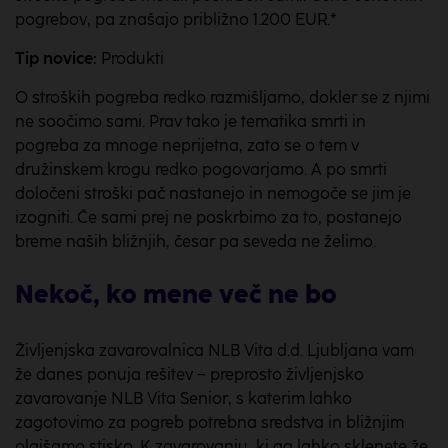
pogrebov, pa znašajo približno 1.200 EUR.*
Tip novice:
Produkti
O stroških pogreba redko razmišljamo, dokler se z njimi
ne soočimo sami. Prav tako je tematika smrti in
pogreba za mnoge neprijetna, zato se o tem v
družinskem krogu redko pogovarjamo. A po smrti
določeni stroški pač nastanejo in nemogoče se jim je
izogniti. Če sami prej ne poskrbimo za to, postanejo
breme naših bližnjih, česar pa seveda ne želimo.
Nekoč, ko mene več ne bo
Življenjska zavarovalnica NLB Vita d.d. Ljubljana vam
že danes ponuja rešitev − preprosto življenjsko
zavarovanje NLB Vita Senior, s katerim lahko
zagotovimo za pogreb potrebna sredstva in bližnjim
olajšamo stisko. K zavarovanju, ki ga lahko sklenete že