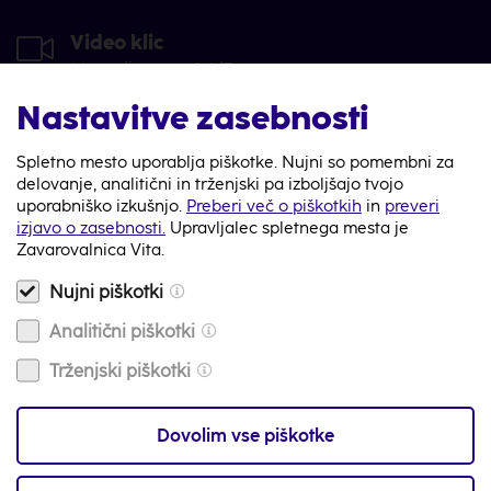
Video klic
Na voljo smo 24/7
Nastavitve zasebnosti
info@zav-vita.si
Imaš vprašanje? Piši nam
Spletno mesto uporablja piškotke. Nujni so pomembni za
delovanje, analitični in trženjski pa izboljšajo tvojo
Zemljevid
uporabniško izkušnjo.
Preberi več o piškotkih
in
preveri
izjavo o zasebnosti.
Upravljalec spletnega mesta je
s tvojo najbližjo poslovalnico
Zavarovalnica Vita.
Nujni piškotki
Analitični piškotki
Zavarovanja
Trženjski piškotki
Za stranke
Dovolim vse piškotke