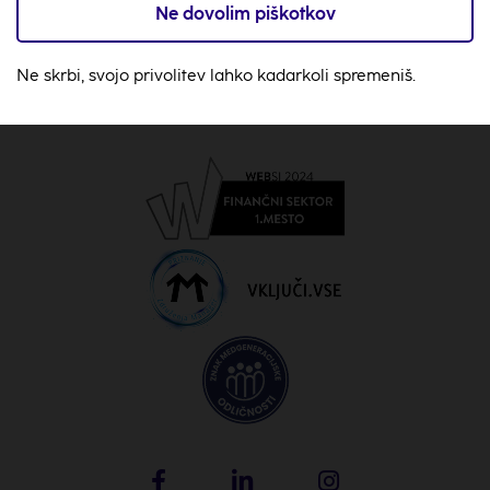
O nas
Ne dovolim piškotkov
Splošno
Ne skrbi, svojo privolitev lahko kadarkoli spremeniš.