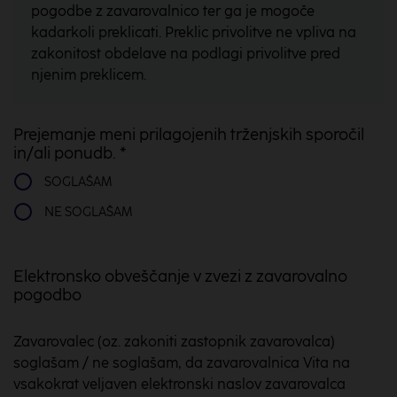
pogodbe z zavarovalnico ter ga je mogoče
kadarkoli preklicati. Preklic privolitve ne vpliva na
zakonitost obdelave na podlagi privolitve pred
njenim preklicem.
Prejemanje meni prilagojenih trženjskih sporočil
in/ali ponudb. *
SOGLAŠAM
NE SOGLAŠAM
Elektronsko obveščanje v zvezi z zavarovalno
pogodbo
Zavarovalec (oz. zakoniti zastopnik zavarovalca)
soglašam / ne soglašam, da zavarovalnica Vita na
vsakokrat veljaven elektronski naslov zavarovalca