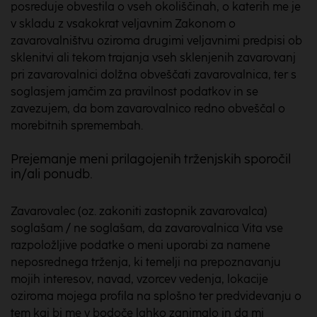
posreduje obvestila o vseh okoliščinah, o katerih me je
v skladu z vsakokrat veljavnim Zakonom o
zavarovalništvu oziroma drugimi veljavnimi predpisi ob
sklenitvi ali tekom trajanja vseh sklenjenih zavarovanj
pri zavarovalnici dolžna obveščati zavarovalnica, ter s
soglasjem jamčim za pravilnost podatkov in se
zavezujem, da bom zavarovalnico redno obveščal o
morebitnih spremembah.
Prejemanje meni prilagojenih trženjskih sporočil
in/ali ponudb.
Zavarovalec (oz. zakoniti zastopnik zavarovalca)
soglašam / ne soglašam, da zavarovalnica Vita vse
razpoložljive podatke o meni uporabi za namene
neposrednega trženja, ki temelji na prepoznavanju
mojih interesov, navad, vzorcev vedenja, lokacije
oziroma mojega profila na splošno ter predvidevanju o
tem kaj bi me v bodoče lahko zanimalo in da mi