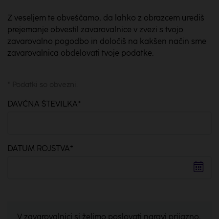
Z veseljem te obveščamo, da lahko z obrazcem urediš
prejemanje obvestil zavarovalnice v zvezi s tvojo
zavarovalno pogodbo in določiš na kakšen način sme
zavarovalnica obdelovati tvoje podatke.
* Podatki so obvezni.
DAVČNA ŠTEVILKA
*
DATUM ROJSTVA
*
V zavarovalnici si želimo poslovati naravi prijazno,