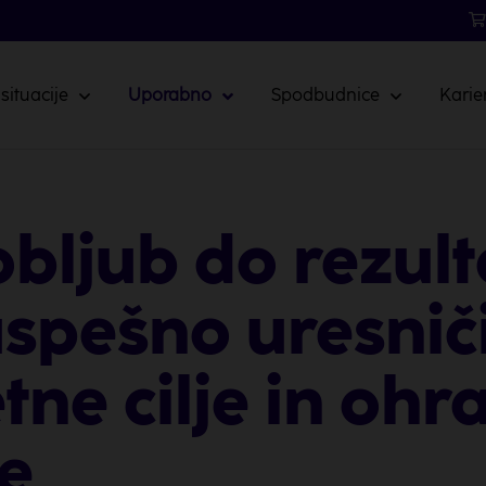
 situacije
Uporabno
Spodbudnice
Karie
bljub do rezult
spešno uresniči
ne cilje in ohra
e