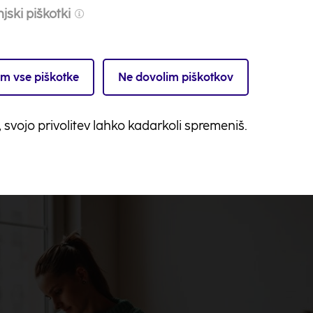
ako pogosto bomo vadili. Jasni, merljivi cilji pomagajo 
jski piškotki
je napredka, kar dodatno krepi motivacijo.
e cilje. Namesto splošne zaobljube »več bom varčeval«
r, »vsak mesec bom prihranil/-a 50 € in vložila v
nalož
m vse piškotke
Ne dovolim piškotkov
ja omogoča spremljanje napredka in ohranja disciplin
, svojo privolitev lahko kadarkoli spremeniš.