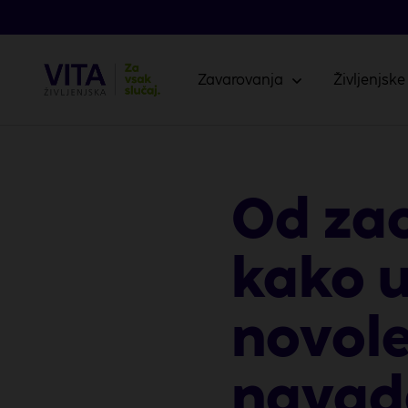
Zavarovanja
Življenjske
Od zao
kako u
novolet
navad