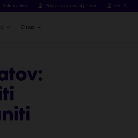
Skleni online
Prijavi zavarovalni primer
e.VITA
ra
O nas
atov:
ti
niti