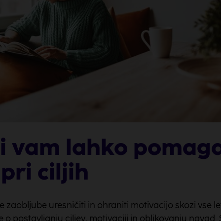
ki vam lahko pomag
pri ciljih
e zaobljube uresničiti in ohraniti motivacijo skozi vse
e o postavljanju ciljev, motivaciji in oblikovanju navad.