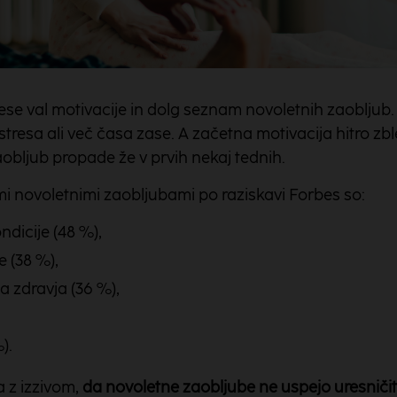
se val motivacije in dolg seznam novoletnih zaobljub. 
resa ali več časa zase. A začetna motivacija hitro zbled
obljub propade že v prvih nekaj tednih.
imi novoletnimi zaobljubami po raziskavi Forbes so:
ndicije (48 %),
e (38 %),
a zdravja (36 %),
).
a z izzivom,
da novoletne zaobljube ne uspejo uresničit