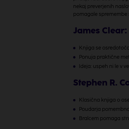
nekaj preverjenih naslo
pomagale spremembe spr
James Clear
Knjiga se osredotoča
Ponuja praktične meto
Ideja: uspeh ni le v 
Stephen R. Co
Klasična knjiga o oseb
Poudarja pomembnost 
Bralcem pomaga strukt