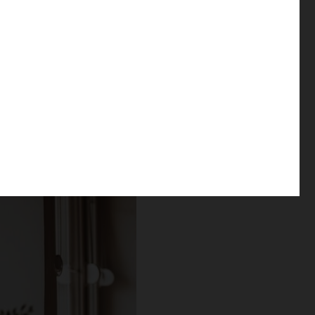
ohranjati osredotočenost
 lahko postavite
beno zavarovanje
. Tako
o pri varčevanju.