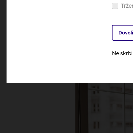
določiti, kdaj, kje in k
Tržen
in omogočajo spremljan
Enako velja za finančn
konkreten cilj: na prime
Dovoli
natančno določena akci
Ne skrbi