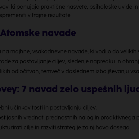
vov, ki ponujajo praktične nasvete, psihološke uvide in
emeniti v trajne rezultate.
: Atomske navade
 na majhne, vsakodnevne navade, ki vodijo do veliki
de za postavljanje ciljev, sledenje napredku in ohranj
velikih odločitvah, temveč v doslednem izboljševanju vsa
vey: 7 navad zelo uspešnih lju
ni učinkovitosti in postavljanju ciljev.
jasnih vrednot, prednostnih nalog in proaktivnega pri
urirati cilje in razviti strategije za njihovo dosego.