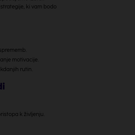
 strategije, ki vam bodo
h sprememb.
anje motivacije.
kdanjih rutin.
di
stopa k življenju.