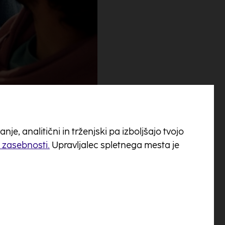
n
e, analitični in trženjski pa izboljšajo tvojo
o zasebnosti.
Upravljalec spletnega mesta je
je realnih ciljev,
« je učinkoviteje