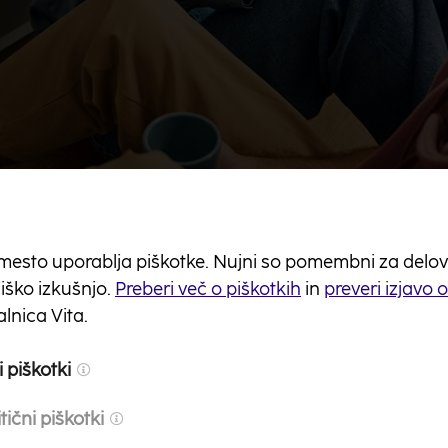
uspeha: realni cilji i
mesto uporablja piškotke. Nujni so pomembni za delovanj
e spremembe
ško izkušnjo.
Preberi več o piškotkih
in
preveri izjavo 
lnica Vita.
etne zaobljube trajajo dlje, je ključ do uspeha postavljan
 piškotki
 uvajanje sprememb v vsakodnevno življenje.
tični piškotki
ošno željo v izvedljiv cilj. Namesto »več bom telovadil