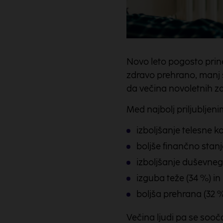
Novo leto pogosto prine
zdravo prehrano, manj st
da večina novoletnih za
Med najbolj priljubljen
izboljšanje telesne ko
boljše finančno stanj
izboljšanje duševneg
izguba teže (34 %) in
boljša prehrana (32 %
Večina ljudi pa se sooč